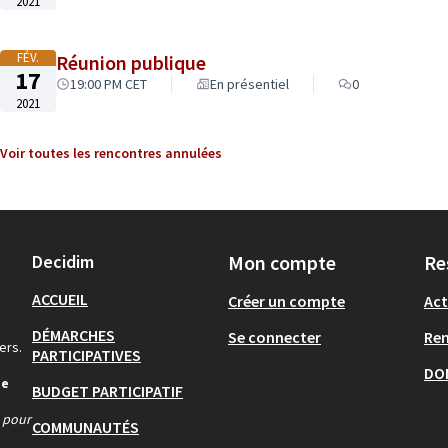
2021
FÉV.
Réunion publique
17
19:00 PM CET
En présentiel
0
2021
Voir toutes les rencontres annulées
Decidim
Mon compte
Re
ACCUEIL
Créer un compte
Act
DÉMARCHES
Se connecter
Re
ers.
PARTICIPATIVES
DO
de
BUDGET PARTICIPATIF
s pour
COMMUNAUTÉS