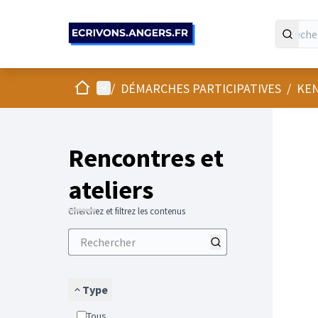
Panneau de gestion des cookies
Accueil
Menu principal
/
DÉMARCHES PARTICIPATIVES
/
KEN
Passer
L'élément
+
−
Rencontres et
ateliers
Cherchez et filtrez les contenus
Type
Tous