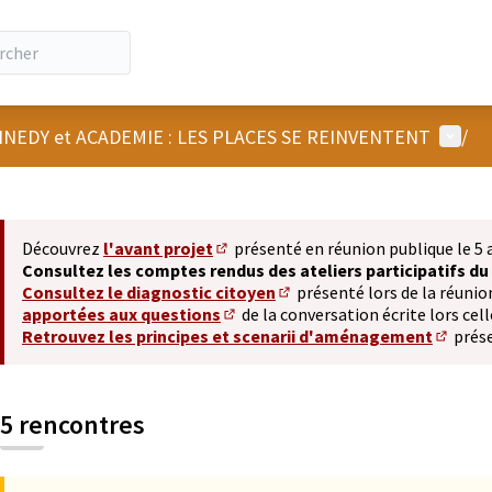
Menu u
NEDY et ACADEMIE : LES PLACES SE REINVENTENT
/
 la carte
 suivant est une carte qui présente les éléments de cette page comm
Découvrez
l'avant projet
présenté en réunion publique le 5 a
(Lien externe)
Consultez les comptes rendus des ateliers participatifs du
Consultez le diagnostic citoyen
présenté lors de la réunion
(S'ouvre dans un nouvel ongl
apportées aux questions
de la conversation écrite lors celle
(S'ouvre dans un nouvel onglet)
Retrouvez les principes et scenarii d'aménagement
prése
(Lien e
5 rencontres