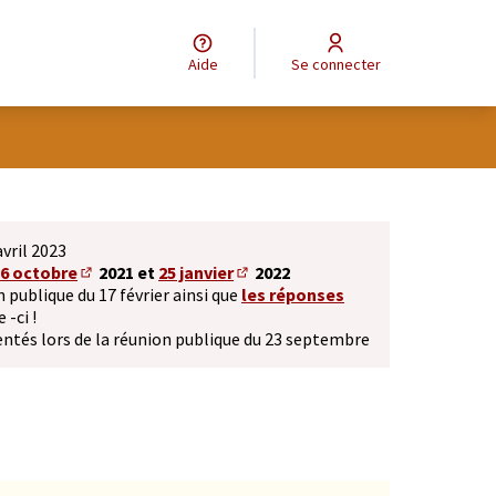
Aide
Se connecter
tilisateur
Leaflet
|
©
OpenStreetMap
contributors
e des points de carte. L'élément peut être utilisé avec un lecteur
vril 2023
6 octobre
2021 et
25 janvier
2022
(S'ouvre dans un nouvel onglet)
(S'ouvre dans un nouvel onglet)
 publique du 17 février ainsi que
les réponses
et)
 -ci !
ntés lors de la réunion publique du 23 septembre
xterne)