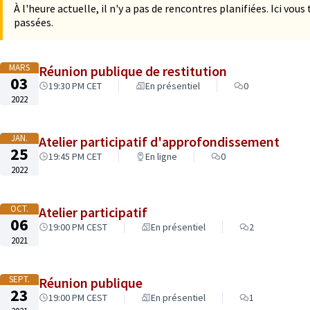
À l'heure actuelle, il n'y a pas de rencontres planifiées. Ici vou
passées.
MARS
Réunion publique de restitution
03
19:30 PM CET
En présentiel
0
2022
JAN.
Atelier participatif d'approfondissement
25
19:45 PM CET
En ligne
0
2022
OCT.
Atelier participatif
06
19:00 PM CEST
En présentiel
2
2021
SEPT.
Réunion publique
23
19:00 PM CEST
En présentiel
1