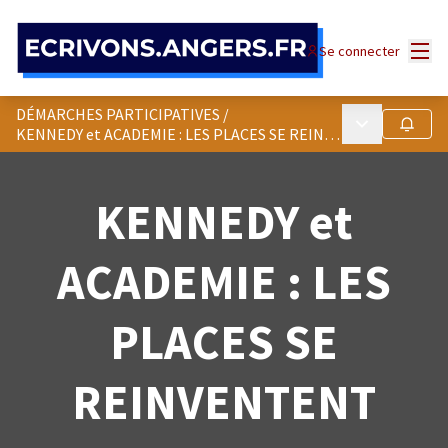
Panneau de gestion des cookies
Menu
Se connecter
DÉMARCHES PARTICIPATIVES
/
Menu principa
Suivre
KENNEDY et ACADEMIE : LES PLACES SE REINVENTENT
KENNEDY et
ACADEMIE : LES
PLACES SE
REINVENTENT