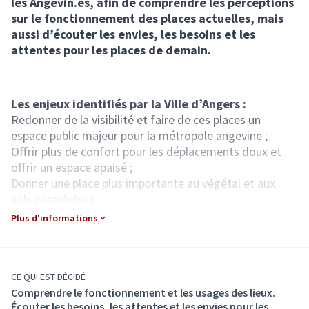
les Angevin.es, afin de comprendre les perceptions
sur le fonctionnement des places actuelles, mais
aussi d’écouter les envies, les besoins et les
attentes pour les places de demain.
Les enjeux identifiés par la Ville d’Angers :
Redonner de la visibilité et faire de ces places un
espace public majeur pour la métropole angevine ;
Offrir plus de confort pour les déplacements doux et
offrir un espace apaisé ;
Donner une place plus importante au végétal et aux
sols perméables ;
Permettre de nouveaux usages, faciliter les rencontres,
Plus d'informations
accueillir les différents usagers qu’ils soient Angevins
ou touristes.
CE QUI EST DÉCIDÉ
COMMENT PARTICIPER ?
Comprendre le fonctionnement et les usages des lieux.
Le temps du diagnostic participatif !
Écouter les besoins, les attentes et les envies pour les