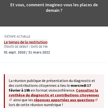
Et vous, comment imaginez-vous les places de
demain ?
ÉTAPE ACTUELLE
Le temps de la restitution
DATE DE DÉBUT / DATE DE FIN
01 sept. 2020 / 31 mars 2022
La réunion publique de présentation du diagnostic et
des contributions citoyennes a lieu le
mercredi 17
février à 19h
en format visioconférence.
Consultez la
synthèse du diagnostic et contributions citoyennes
ainsi que les
réponses apportées aux questions
(S'ouvre dans un nouvel onglet)
(S'ouvr
lors de cette réunion numérique !