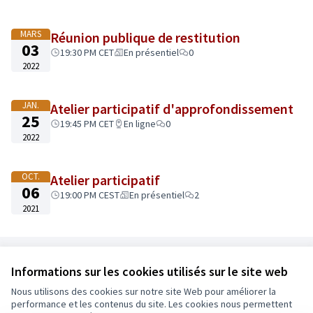
Au printemps 2021, venez découvrir le projet final
+
autour d’un temps de restitution avec l’ensemble de
−
l’équipe projet ou sur ecrivons.angers.fr !
JE
MARS
Réunion publique de restitution
03
M'INFORME SUR LA DATE DE REUNION DE
19:30 PM CET
En présentiel
0
RESTITUTION.
2022
(S'ouvre dans un nouvel onglet)
Le temps de la réalisation
!
JAN.
Atelier participatif d'approfondissement
la fin des travaux est prévue pour 2025.
25
19:45 PM CET
En ligne
0
2022
OCT.
Atelier participatif
06
19:00 PM CEST
En présentiel
2
2021
Référence : Angers-PART-2020-12-74
Informations sur les cookies utilisés sur le site web
Nous utilisons des cookies sur notre site Web pour améliorer la
Conditions d'utilisation
performance et les contenus du site. Les cookies nous permettent
Paramètres des cookies