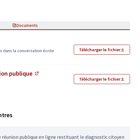
Documents
xterne)
Télécharger le fichier
 dans la conversation écrite
nion publique
(Lien externe)
Télécharger le fichier
ntres
 réunion publique en ligne restituant le diagnostic citoyen