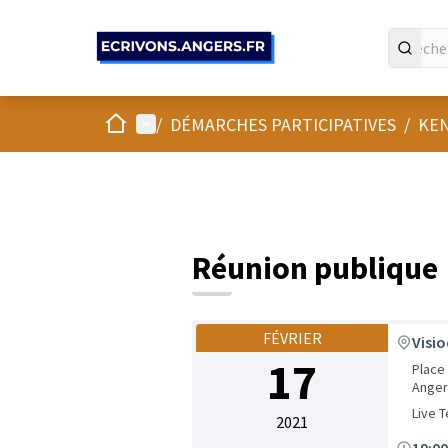
Panneau de gestion des cookies
Accueil
Menu principal
/
DÉMARCHES PARTICIPATIVES
/
KEN
Réunion publique
FÉVRIER
Visi
17
Place
Anger
Live 
2021