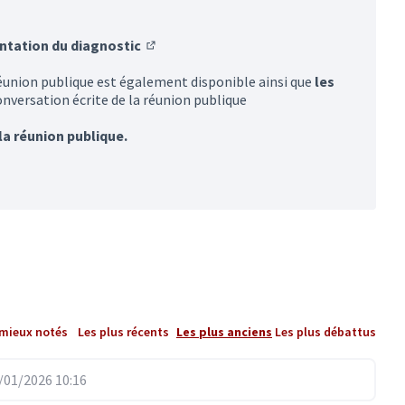
ntation du diagnostic
(Lien externe)
éunion publique est également disponible ainsi que
les
dans un nouvel onglet)
onversation écrite de la réunion publique
dans un nouvel onglet)
la réunion publique.
ien externe)
 mieux notés
Les plus récents
Les plus anciens
Les plus débattus
01/2026 10:16