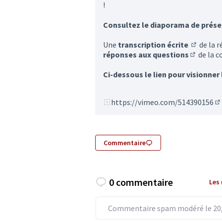
!
Consultez le diaporama de prése
Une
transcription écrite
de la r
(S'ouvre 
réponses aux questions
de la c
(S'ouvre 
Ci-dessous le lien pour visionner 
https://vimeo.com/514390156
(L
Commentaire
0 commentaire
Les
Commentaire spam modéré le 20/