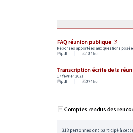
FAQ réunion publique
(Lien e
Réponses apportées aux questions posées
pdf
184 ko
Transcription écrite de la réu
17 fevrier 2021
pdf
274 ko
Comptes rendus des renco
313 personnes ont participé à cette