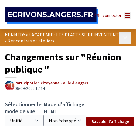
Panneau de gestion des cookies
Menu
Se connecter
KENNEDY et ACADEMIE : LES PLACES SE REINVENTENT
Menu p
/
Rencontres et ateliers
Changements sur "Réunion
publique "
Participation citoyenne - Ville d'Angers
06/09/2022 17:14
Sélectionner le
Mode d'affichage
mode de vue :
HTML :
Basculer l’affichage