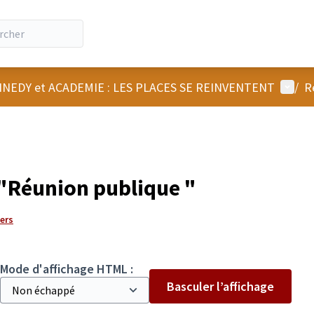
Menu u
NEDY et ACADEMIE : LES PLACES SE REINVENTENT
/
R
"Réunion publique "
gers
Mode d'affichage HTML :
Basculer l’affichage