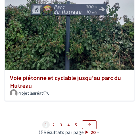
Voie piétonne et cyclable jusqu'au parc du
Hutreau
Projet lauréat
0
1
2
3
4
5
Résultats par page :
20