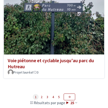
Voie piétonne et cyclable jusqu'au parc du
Hutreau
Projet lauréat
0
1
2
3
4
5
Résultats par page :
25