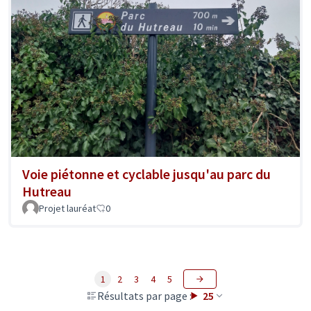
Voie piétonne et cyclable jusqu'au parc du
Hutreau
Projet lauréat
0
1
2
3
4
5
Résultats par page :
25