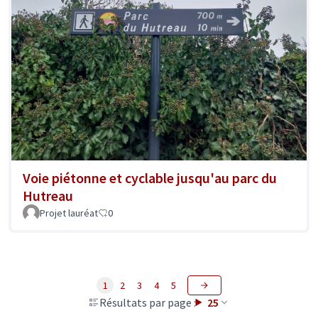
Voie piétonne et cyclable jusqu'au parc du
Hutreau
Projet lauréat
0
1
2
3
4
5
Résultats par page :
25