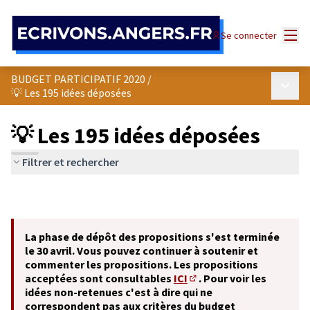
Panneau de gestion des cookies
Menu
Se connecter
BUDGET PARTICIPATIF 2020
/
Menu p
💡 Les 195 idées déposées
💡 Les 195 idées déposées
Filtrer et rechercher
La phase de dépôt des propositions s'est terminée
le 30 avril. Vous pouvez continuer à soutenir et
commenter les propositions. Les propositions
acceptées sont consultables
ICI
. Pour voir les
(S'ouvre dans un nouvel o
idées non-retenues c'est à dire qui ne
correspondent pas aux critères du budget