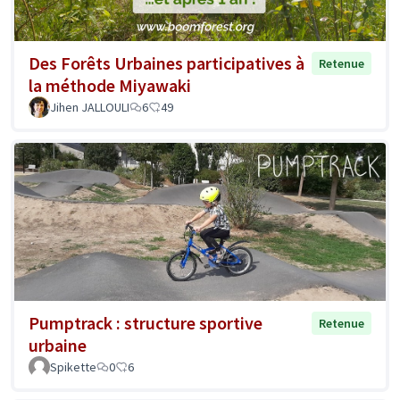
Des Forêts Urbaines participatives à
Retenue
la méthode Miyawaki
Jihen JALLOULI
6
49
Pumptrack : structure sportive
Retenue
urbaine
Spikette
0
6