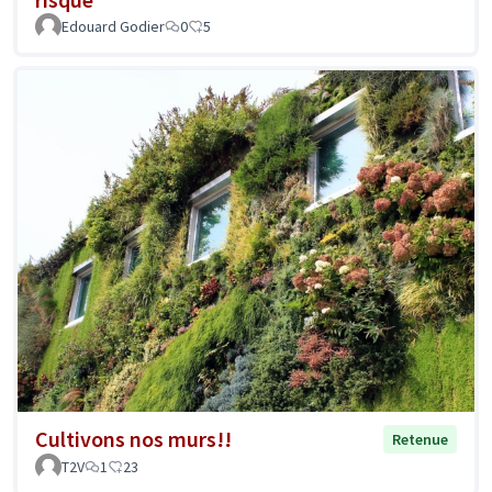
Edouard Godier
0
5
Cultivons nos murs!!
Retenue
T2V
1
23