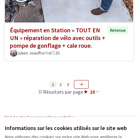
Équipement en Station « TOUT EN
Retenue
UN » réparation de vélo avec outils +
pompe de gonflage + cale roue.
Julien Jeauffre
6
35
1
2
3
Résultats par page :
20
Voir toutes les propositions retirées
Informations sur les cookies utilisés sur le site web
Nous utilisons des cookies sur notre site Web pour améliorer la