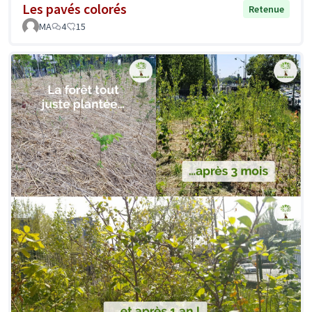
Les pavés colorés
Retenue
MA
4
15