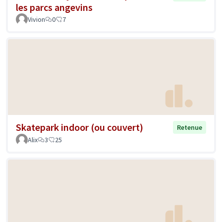
les parcs angevins
Vivion
0
7
Skatepark indoor (ou couvert)
Retenue
Alix
3
25