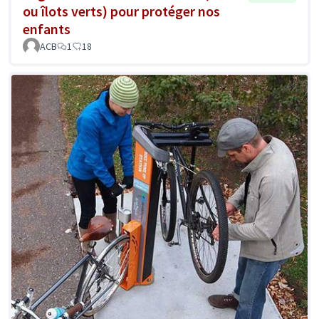
ou îlots verts) pour protéger nos
enfants
ACB
1
18