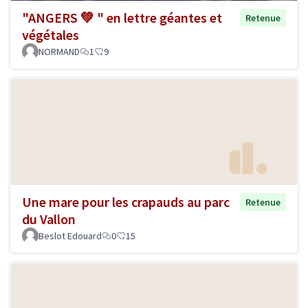
"ANGERS 💚 " en lettre géantes et
Retenue
végétales
NORMAND
1
9
Une mare pour les crapauds au parc
Retenue
du Vallon
Beslot Edouard
0
15