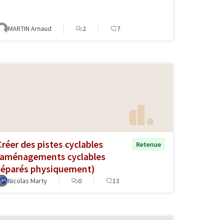
MARTIN Arnaud
2
7
Créer des pistes cyclables
Retenue
(aménagements cyclables
séparés physiquement)
Nicolas Marty
0
13