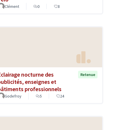
Clément
0
8
Eclairage nocturne des
Retenue
publicités, enseignes et
bâtiments professionnels
Godefroy
5
24