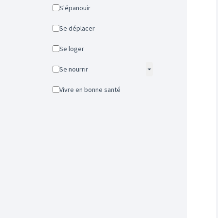
S'épanouir
Se déplacer
Se loger
Se nourrir
Vivre en bonne santé