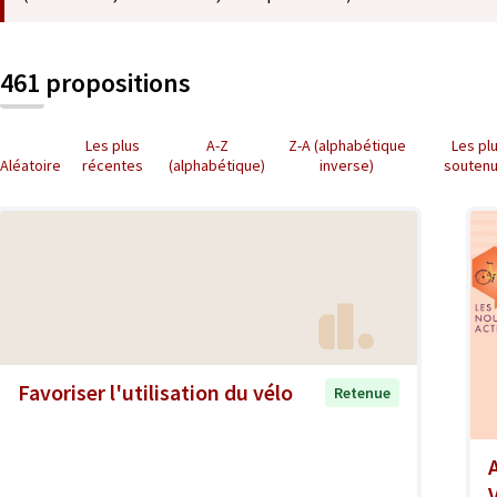
461 propositions
Les plus
A-Z
Z-A (alphabétique
Les pl
Aléatoire
récentes
(alphabétique)
inverse)
souten
Favoriser l'utilisation du vélo
Retenue