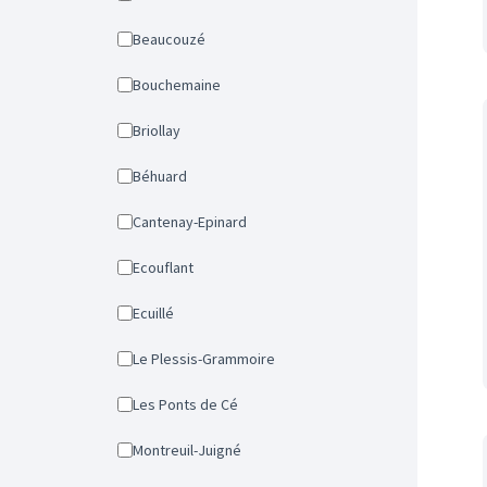
Beaucouzé
Bouchemaine
Briollay
Béhuard
Cantenay-Epinard
Ecouflant
Ecuillé
Le Plessis-Grammoire
Les Ponts de Cé
Montreuil-Juigné