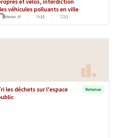
propres et vélos, interdiction
des véhicules polluants en ville
Voisin JY
15
11
Tri les déchets sur l'espace
Retenue
public