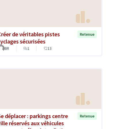
Créer de véritables pistes
Retenue
cyclages sécurisées
BR
1
13
Se déplacer : parkings centre
Retenue
ville réservés aux véhicules