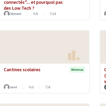
connectés"... et pourquoi pas
des Low Tech ?
Clément
5
13
Cantines scolaires
Retenue
Juret
3
6