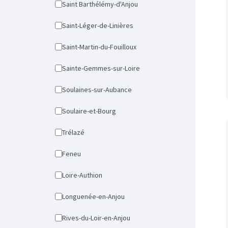
Saint Barthélémy-d'Anjou
Saint-Léger-de-Linières
Saint-Martin-du-Fouilloux
Sainte-Gemmes-sur-Loire
Soulaines-sur-Aubance
Soulaire-et-Bourg
Trélazé
Feneu
Loire-Authion
Longuenée-en-Anjou
Rives-du-Loir-en-Anjou