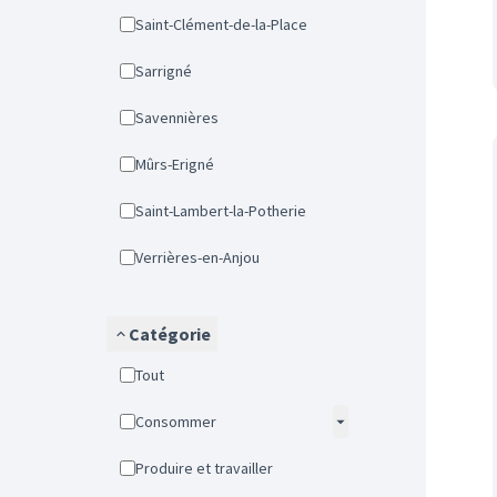
Saint-Clément-de-la-Place
Sarrigné
Savennières
Mûrs-Erigné
Saint-Lambert-la-Potherie
Verrières-en-Anjou
Catégorie
Tout
Consommer
Produire et travailler