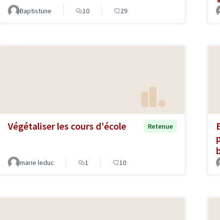
Baptistune
10
29
Végétaliser les cours d'école
Retenue
marie leduc
1
10