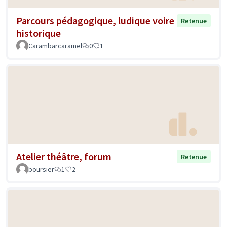
Parcours pédagogique, ludique voire
Retenue
historique
Carambarcaramel
0
1
Atelier théâtre, forum
Retenue
boursier
1
2