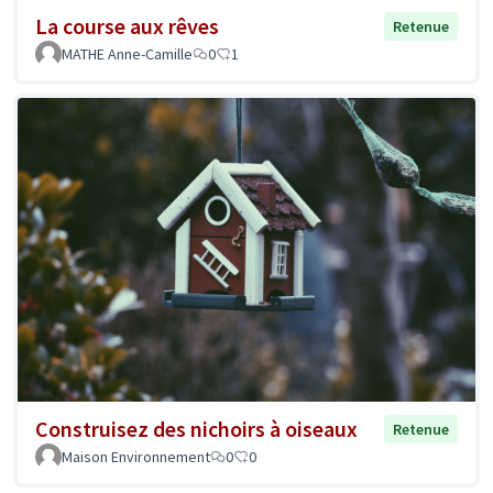
La course aux rêves
Retenue
MATHE Anne-Camille
0
1
Construisez des nichoirs à oiseaux
Retenue
Maison Environnement
0
0