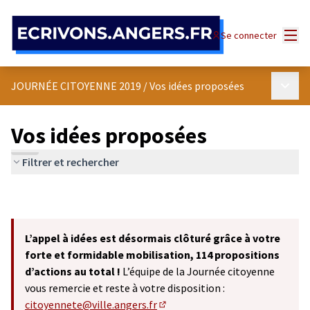
Panneau de gestion des cookies
Menu
Se connecter
Menu p
JOURNÉE CITOYENNE 2019
/
Vos idées proposées
Vos idées proposées
Filtrer et rechercher
L’appel à idées est désormais clôturé grâce à votre
forte et formidable mobilisation, 114 propositions
d’actions au total !
L’équipe de la Journée citoyenne
vous remercie et reste à votre disposition :
citoyennete@ville.angers.fr