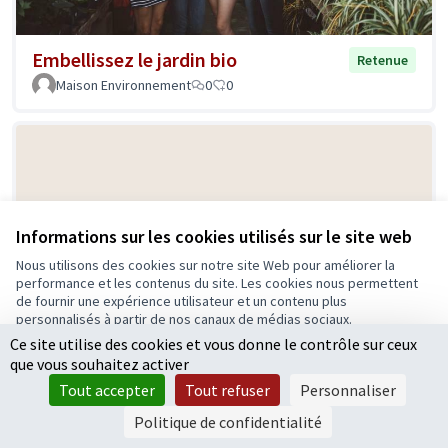
Embellissez le jardin bio
Retenue
Maison Environnement
0
0
Informations sur les cookies utilisés sur le site web
Nous utilisons des cookies sur notre site Web pour améliorer la
performance et les contenus du site. Les cookies nous permettent
Journée Portes Ouvertes Habitat
de fournir une expérience utilisateur et un contenu plus
Retenue
personnalisés à partir de nos canaux de médias sociaux.
participatif
Ce site utilise des cookies et vous donne le contrôle sur ceux
Tout accepter
Flo
0
7
que vous souhaitez activer
Accepter seulement les cookies essentiels
Tout accepter
Tout refuser
Personnaliser
Paramètres
Politique de confidentialité