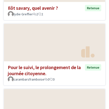
Ilôt savary, quel avenir ?
Retenue
lydie Greffier
2
2
Pour le suivi, le prolongement de la
Retenue
journée citoyenne.
carambarsframboise
0
0