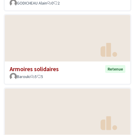
GODICHEAU Alain
0
2
Armoires solidaires
Retenue
Barouki
5
5