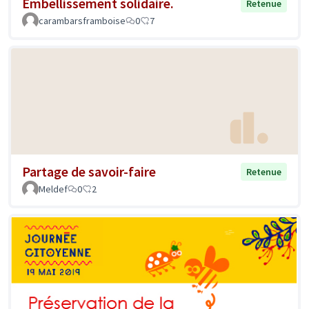
Embellissement solidaire.
Retenue
carambarsframboise
0
7
Partage de savoir-faire
Retenue
Meldef
0
2