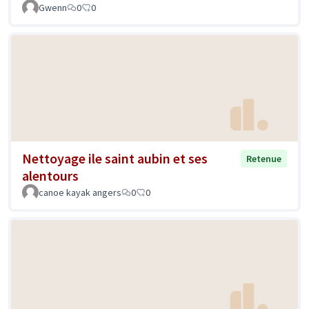
Gwenn
0
0
Nettoyage ile saint aubin et ses
Retenue
alentours
canoe kayak angers
0
0