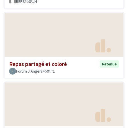
RERS
0
4
Repas partagé et coloré
Retenue
Forum J Angers
0
1