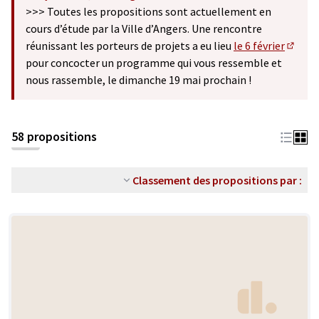
(S'ouvre dans un nouvel onglet)
>>> Toutes les propositions sont actuellement en
cours d’étude par la Ville d’Angers. Une rencontre
réunissant les porteurs de projets a eu lieu
le 6 février
(S'ouv
pour concocter un programme qui vous ressemble et
nous rassemble, le dimanche 19 mai prochain !
58 propositions
Classement des propositions par :