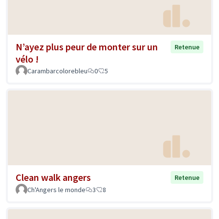
N’ayez plus peur de monter sur un
Retenue
vélo !
Carambarcolorebleu
0
5
Clean walk angers
Retenue
Ch'Angers le monde
3
8