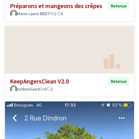
Préparons et mangeons des crêpes
Retenue
Marie Laure BIDET
1
0
KeepAngersClean V2.0
Retenue
AirBeeSeed
0
2