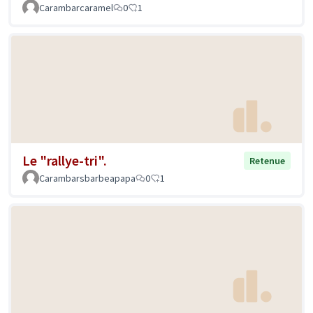
Carambarcaramel
0
1
Le "rallye-tri".
Retenue
Carambarsbarbeapapa
0
1