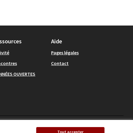
ssources
Aide
ivité
Pages légales
ncontres
Contact
NNÉES OUVERTES
Ecrivons Angers sur X
Ecrivons Angers sur
Tout accepter