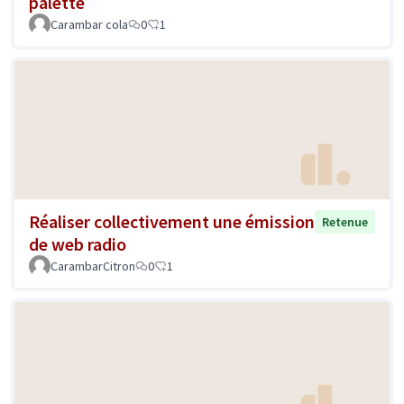
palette
Carambar cola
0
1
Réaliser collectivement une émission
Retenue
de web radio
CarambarCitron
0
1