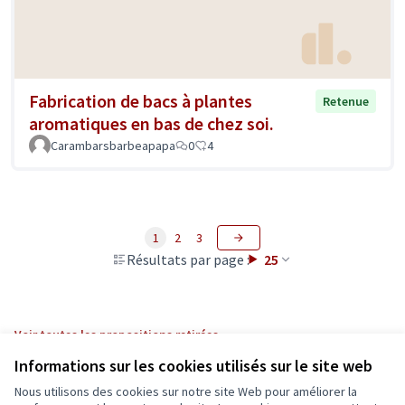
Fabrication de bacs à plantes
Retenue
aromatiques en bas de chez soi.
Carambarsbarbeapapa
0
4
1
2
3
Résultats par page :
25
Voir toutes les propositions retirées
Informations sur les cookies utilisés sur le site web
Nous utilisons des cookies sur notre site Web pour améliorer la
Conditions d'utilisation