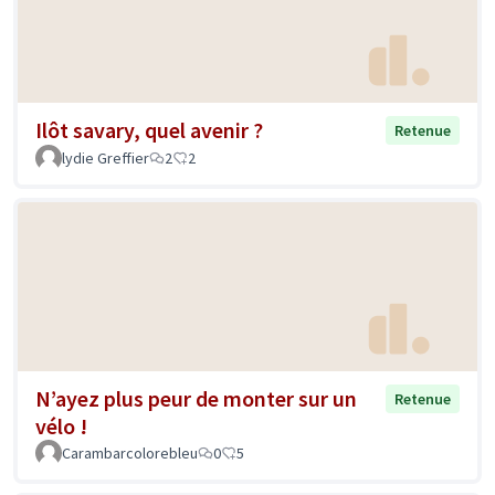
Ilôt savary, quel avenir ?
Retenue
lydie Greffier
2
2
N’ayez plus peur de monter sur un
Retenue
vélo !
Carambarcolorebleu
0
5