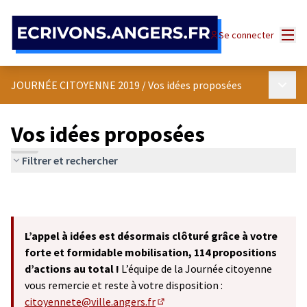
Panneau de gestion des cookies
Menu
Se connecter
Menu p
JOURNÉE CITOYENNE 2019
/
Vos idées proposées
Vos idées proposées
Filtrer et rechercher
L’appel à idées est désormais clôturé grâce à votre
forte et formidable mobilisation, 114 propositions
d’actions au total !
L’équipe de la Journée citoyenne
vous remercie et reste à votre disposition :
citoyennete@ville.angers.fr