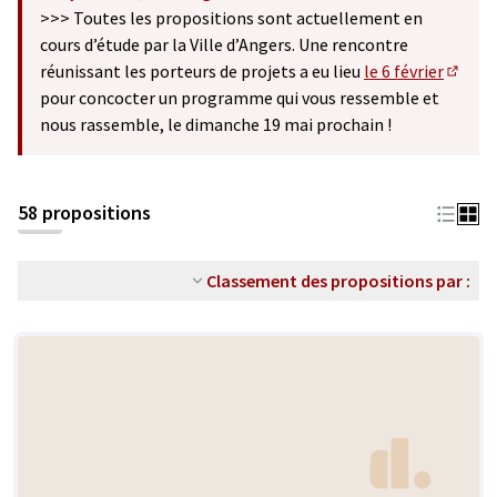
(S'ouvre dans un nouvel onglet)
>>> Toutes les propositions sont actuellement en
cours d’étude par la Ville d’Angers. Une rencontre
réunissant les porteurs de projets a eu lieu
le 6 février
(S'ouv
pour concocter un programme qui vous ressemble et
nous rassemble, le dimanche 19 mai prochain !
58 propositions
Classement des propositions par :