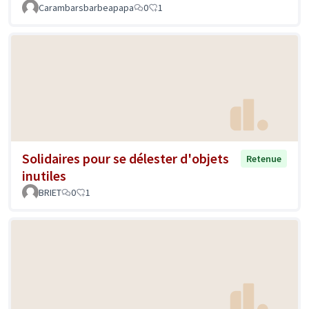
Carambarsbarbeapapa
0
1
Solidaires pour se délester d'objets
Retenue
inutiles
BRIET
0
1