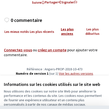
Partager
Signaler
Suivre
0 commentaire
Les plus
Les plus
Les mieux notés
Les plus récents
anciens
débattus
Connectez-vous
ou
créez un compte
pour ajouter votre
commentaire.
Référence : Angers-PROP-2018-10-473
Numéro de version 1
(sur 1)
voir les autres versions
Vérifiez l'empreinte numérique
Informations sur les cookies utilisés sur le site web
Nous utilisons des cookies sur notre site Web pour améliorer la
Conditions d'utilisation
performance et les contenus du site. Les cookies nous permettent
Paramètres des cookies
de fournir une expérience utilisateur et un contenu plus
Ecrivons Angers sur X
Ecrivons Angers sur Facebook
personnalisés à partir de nos canaux de médias sociaux.
(Lien externe)
(Lien externe)