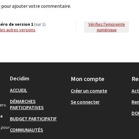
e
pour ajouter votre commentaire.
éro de version 1
(sur 1)
Vérifiez l'empreinte
r les autres versions
numérique
Decidim
Mon compte
Re
ACCUEIL
Créer un compte
Act
DÉMARCHES
Se connecter
Re
ers.
PARTICIPATIVES
DO
de
BUDGET PARTICIPATIF
s pour
COMMUNAUTÉS