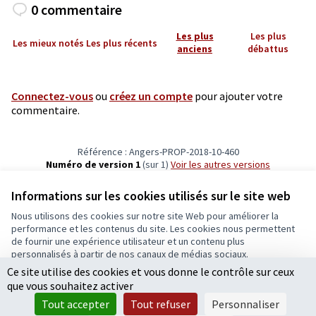
0 commentaire
Les plus
Les plus
Les mieux notés
Les plus récents
anciens
débattus
Connectez-vous
ou
créez un compte
pour ajouter votre
commentaire.
Référence : Angers-PROP-2018-10-460
Numéro de version 1
(sur 1)
voir les autres versions
Vérifiez l'empreinte numérique
Informations sur les cookies utilisés sur le site web
Nous utilisons des cookies sur notre site Web pour améliorer la
Conditions d'utilisation
performance et les contenus du site. Les cookies nous permettent
Paramètres des cookies
de fournir une expérience utilisateur et un contenu plus
Ecrivons Angers sur X
Ecrivons Angers sur Facebook
personnalisés à partir de nos canaux de médias sociaux.
(Lien externe)
(Lien externe)
Ce site utilise des cookies et vous donne le contrôle sur ceux
Tout accepter
que vous souhaitez activer
Accepter seulement les cookies essentiels
Tout accepter
Tout refuser
Personnaliser
Licence Cre
(Lien extern