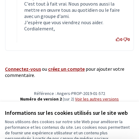
C'est tout à fait vrai. Nous pouvons aussi la
mettre en œuvre tous au quotidien ou le faire
avec un groupe d'ami.
J'espère que vous viendrez nous aider.
Cordialement,
0
0
Connectez-vous
ou
créez un compte
pour ajouter votre
commentaire.
Référence : Angers-PROP-2019-01-572
Numéro de version 2
(sur 2)
voir les autres versions
Vérifiez l'empreinte numérique
Informations sur les cookies utilisés sur le site web
Nous utilisons des cookies sur notre site Web pour améliorer la
Conditions d'utilisation
performance et les contenus du site. Les cookies nous permettent
Paramètres des cookies
de fournir une expérience utilisateur et un contenu plus
Ecrivons Angers sur X
Ecrivons Angers sur Facebook
personnalisés à partir de nos canaux de médias sociaux.