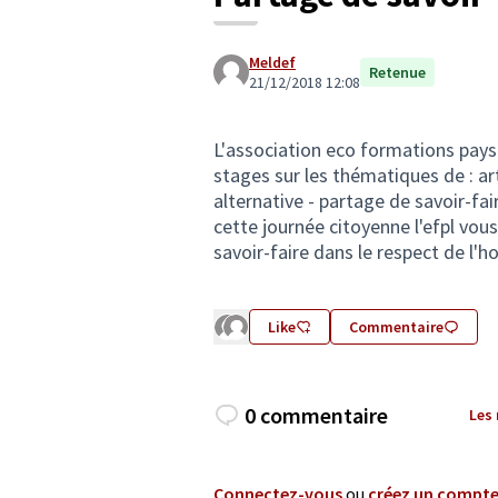
Meldef
Retenue
21/12/2018 12:08
L'association eco formations pays d
stages sur les thématiques de : art
alternative - partage de savoir-fa
cette journée citoyenne l'efpl vo
savoir-faire dans le respect de l
Like
Commentaire
0 commentaire
Les
Connectez-vous
ou
créez un compt