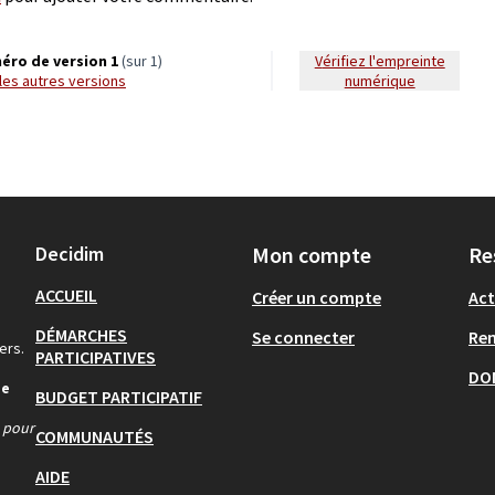
éro de version 1
(sur 1)
Vérifiez l'empreinte
r les autres versions
numérique
Decidim
Mon compte
Re
ACCUEIL
Créer un compte
Act
DÉMARCHES
Se connecter
Re
ers.
PARTICIPATIVES
DO
de
BUDGET PARTICIPATIF
s pour
COMMUNAUTÉS
AIDE