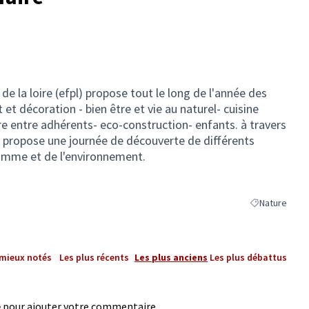
e la loire (efpl) propose tout le long de l'année des
 et décoration - bien être et vie au naturel- cuisine
ire entre adhérents- eco-construction- enfants. à travers
us propose une journée de découverte de différents
'homme et de l'environnement.
Nature
Filtrer les rés
 mieux notés
Les plus récents
Les plus anciens
Les plus débattus
e
pour ajouter votre commentaire.