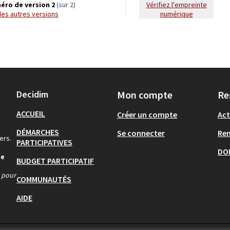
éro de version 2
(sur 2)
Vérifiez l'empreinte
r les autres versions
numérique
Decidim
Mon compte
Re
ACCUEIL
Créer un compte
Act
DÉMARCHES
Se connecter
Re
ers.
PARTICIPATIVES
DO
de
BUDGET PARTICIPATIF
s pour
COMMUNAUTÉS
AIDE