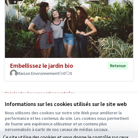
Embellissez le jardin bio
Retenue
Maison Environnement
0
0
Voir toutes les propositions retirées
Informations sur les cookies utilisés sur le site web
Nous utilisons des cookies sur notre site Web pour améliorer la
Conditions d'utilisation
performance et les contenus du site. Les cookies nous permettent
Paramètres des cookies
de fournir une expérience utilisateur et un contenu plus
Ecrivons Angers sur X
Ecrivons Angers sur Facebook
personnalisés à partir de nos canaux de médias sociaux.
(Lien externe)
(Lien externe)
Ce site utilise des cookies et vous donne le contrôle sur ceux
Tout accepter