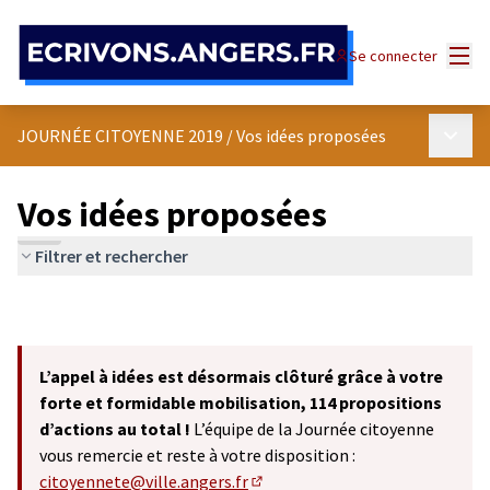
Panneau de gestion des cookies
Menu
Se connecter
Menu p
JOURNÉE CITOYENNE 2019
/
Vos idées proposées
Vos idées proposées
Filtrer et rechercher
L’appel à idées est désormais clôturé grâce à votre
forte et formidable mobilisation, 114 propositions
d’actions au total !
L’équipe de la Journée citoyenne
vous remercie et reste à votre disposition :
citoyennete@ville.angers.fr