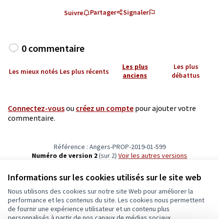
Partager
Signaler
Suivre
0 commentaire
Les plus
Les plus
Les mieux notés
Les plus récents
anciens
débattus
Connectez-vous
ou
créez un compte
pour ajouter votre
commentaire.
Référence : Angers-PROP-2019-01-599
Numéro de version 2
(sur 2)
voir les autres versions
Vérifiez l'empreinte numérique
Informations sur les cookies utilisés sur le site web
Nous utilisons des cookies sur notre site Web pour améliorer la
Conditions d'utilisation
performance et les contenus du site. Les cookies nous permettent
Paramètres des cookies
de fournir une expérience utilisateur et un contenu plus
Ecrivons Angers sur X
Ecrivons Angers sur Facebook
personnalisés à partir de nos canaux de médias sociaux.