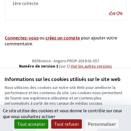
1ère collecte
0
0
Connectez-vous
ou
créez un compte
pour ajouter votre
commentaire.
Référence : Angers-PROP-2019-01-557
Numéro de version 1
(sur 1)
voir les autres versions
Vérifiez l'empreinte numérique
Informations sur les cookies utilisés sur le site web
Nous utilisons des cookies sur notre site Web pour améliorer la
Conditions d'utilisation
performance et les contenus du site. Les cookies nous permettent
Paramètres des cookies
de fournir une expérience utilisateur et un contenu plus
Ecrivons Angers sur X
Ecrivons Angers sur Facebook
personnalisés à partir de nos canaux de médias sociaux.
(Lien externe)
(Lien externe)
Ce site utilise des cookies et vous donne le contrôle sur ceux
Tout accepter
que vous souhaitez activer
Accepter seulement les cookies essentiels
Tout accepter
Tout refuser
Personnaliser
Licence Cre
(Lien extern
Paramètres
(Lien externe)