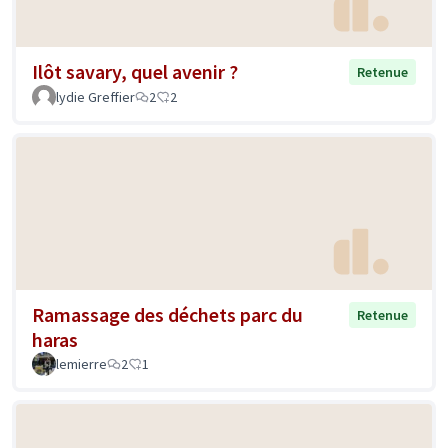
Ilôt savary, quel avenir ?
Retenue
lydie Greffier
2
2
Ramassage des déchets parc du
Retenue
haras
lemierre
2
1