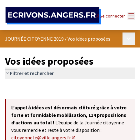
Panneau de gestion des cookies
Menu
Se connecter
Menu p
JOURNÉE CITOYENNE 2019
/
Vos idées proposées
Vos idées proposées
Filtrer et rechercher
L’appel à idées est désormais clôturé grâce à votre
forte et formidable mobilisation, 114 propositions
d’actions au total !
L’équipe de la Journée citoyenne
vous remercie et reste à votre disposition :
citoyennete@ville.angers.fr