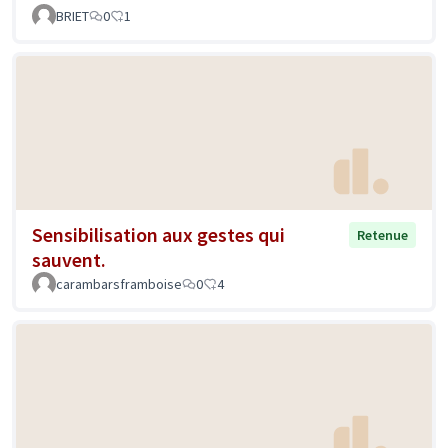
BRIET
0
1
Sensibilisation aux gestes qui
Retenue
sauvent.
carambarsframboise
0
4