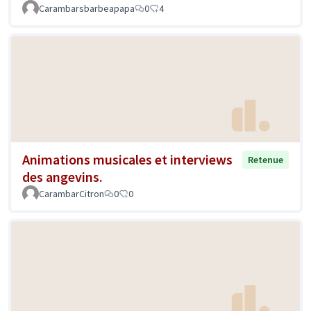
Carambarsbarbeapapa
0
4
Animations musicales et interviews
Retenue
des angevins.
CarambarCitron
0
0