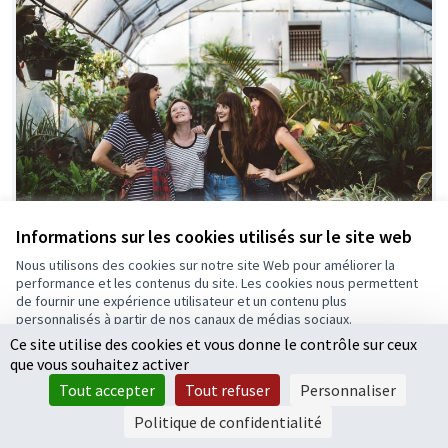
Informations sur les cookies utilisés sur le site web
Nous utilisons des cookies sur notre site Web pour améliorer la
Embellissez le jardin bio
Retenue
performance et les contenus du site. Les cookies nous permettent
de fournir une expérience utilisateur et un contenu plus
Maison Environnement
0
0
personnalisés à partir de nos canaux de médias sociaux.
Ce site utilise des cookies et vous donne le contrôle sur ceux
Tout accepter
que vous souhaitez activer
Accepter seulement les cookies essentiels
Tout accepter
Tout refuser
Personnaliser
Paramètres
Politique de confidentialité