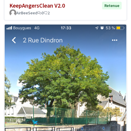
KeepAngersClean V2.0
Retenue
AirBeeSeed
0
2