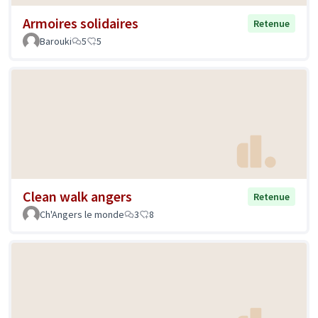
Armoires solidaires
Retenue
Barouki
5
5
Clean walk angers
Retenue
Ch'Angers le monde
3
8