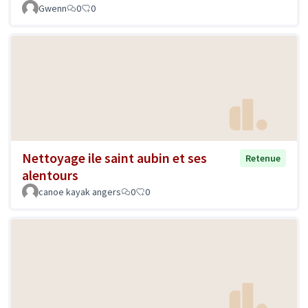
Gwenn
0
0
Nettoyage ile saint aubin et ses
Retenue
alentours
canoe kayak angers
0
0