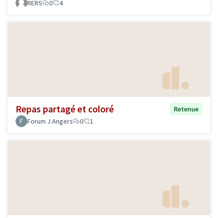
RERS
0
4
Repas partagé et coloré
Retenue
Forum J Angers
0
1