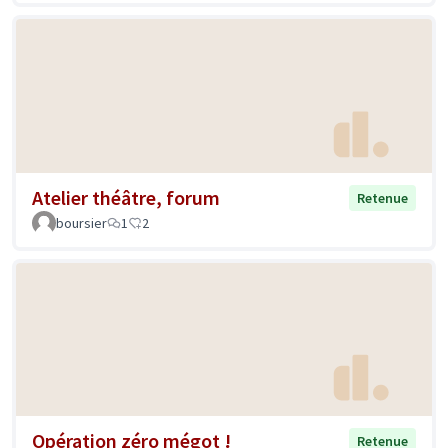
Atelier théâtre, forum
Retenue
boursier
1
2
Opération zéro mégot !
Retenue