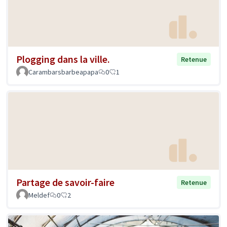
Plogging dans la ville.
Retenue
Carambarsbarbeapapa
0
1
Partage de savoir-faire
Retenue
Meldef
0
2