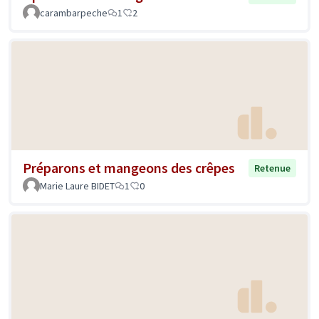
carambarpeche
1
2
Préparons et mangeons des crêpes
Retenue
Marie Laure BIDET
1
0