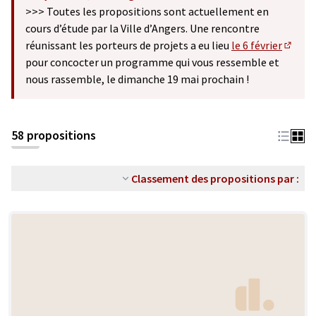
(S'ouvre dans un nouvel onglet)
>>> Toutes les propositions sont actuellement en
cours d’étude par la Ville d’Angers. Une rencontre
réunissant les porteurs de projets a eu lieu
le 6 février
(S'ouv
pour concocter un programme qui vous ressemble et
nous rassemble, le dimanche 19 mai prochain !
58 propositions
Classement des propositions par :