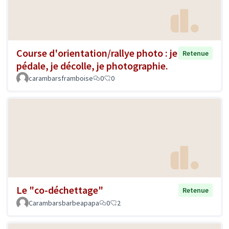
Course d'orientation/rallye photo : je
Retenue
pédale, je décolle, je photographie.
carambarsframboise
0
0
Le "co-déchettage"
Retenue
Carambarsbarbeapapa
0
2