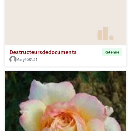
Destructeursdedocuments
Retenue
Mary
0
4