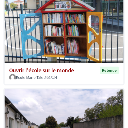
Ouvrir l'école sur le monde
Retenue
Ecole Marie Talet
1
4