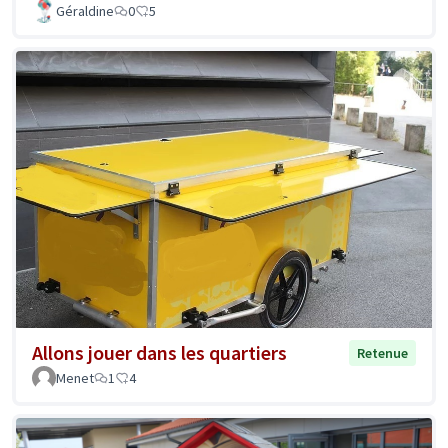
Géraldine
0
5
Allons jouer dans les quartiers
Retenue
Menet
1
4