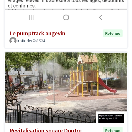
Le pumptrack angevin
Retenue
trotirider
1
4
Revitalisation square Doutre
Retenue