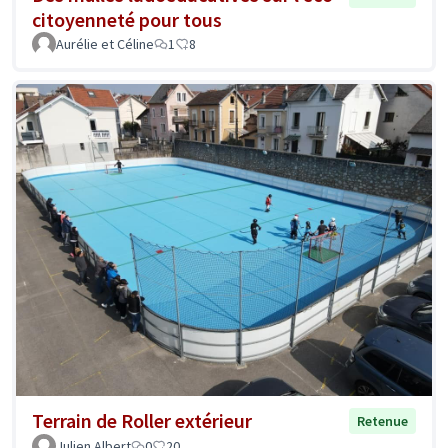
citoyenneté pour tous
Aurélie et Céline
1
8
Terrain de Roller extérieur
Retenue
Julien Albert
0
20