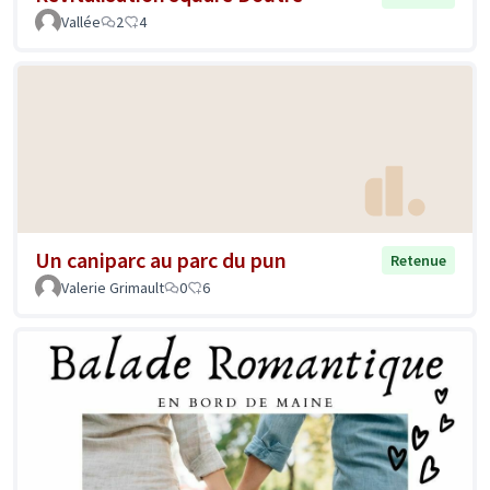
Vallée
2
4
Un caniparc au parc du pun
Retenue
Valerie Grimault
0
6