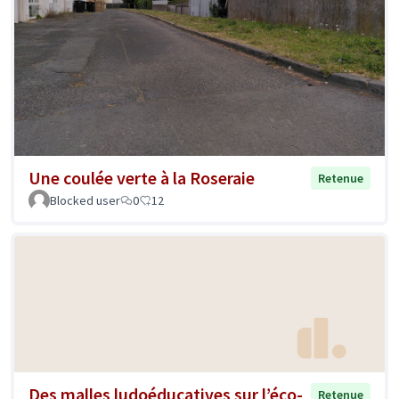
Une coulée verte à la Roseraie
Retenue
Blocked user
0
12
Des malles ludoéducatives sur l’éco-
Retenue