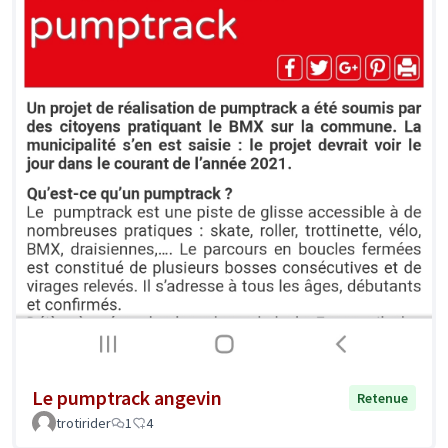
Le pumptrack angevin
Retenue
trotirider
1
4