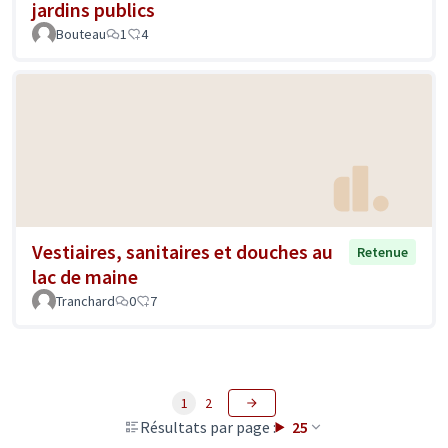
jardins publics
Bouteau
1
4
Vestiaires, sanitaires et douches au
Retenue
lac de maine
Tranchard
0
7
1
2
Résultats par page :
25