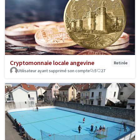
Cryptomonnaie locale angevine
Retirée
Utilisateur ayant supprimé son compte
5
27