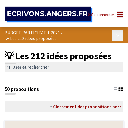
Panneau de gestion des cookies
Menu
Se connecter
BUDGET PARTICIPATIF 2021
/
Menu p
💡 Les 212 idées proposées
💡 Les 212 idées proposées
Filtrer et rechercher
50 propositions
Classement des propositions par :