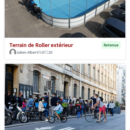
Terrain de Roller extérieur
Retenue
Julien Albert
0
20