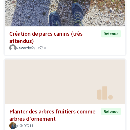
Création de parcs canins (très
Retenue
attendus)
Reverdy
12
30
Planter des arbres fruitiers comme
Retenue
arbres d'ornement
gl
0
11