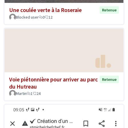
Une coulée verte à la Roseraie
Retenue
Blocked user
0
12
Voie piétonnière pour arriver au parc
Retenue
du Hutreau
Martin
1
24