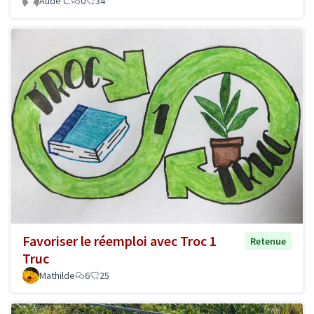
Aude C.
0
34
Favoriser le réemploi avec Troc 1
Retenue
Truc
Mathilde
6
25