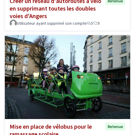
Créer un réseau d'autoroutes à vélo
Retenue
en supprimant toutes les doubles
voies d'Angers
Utilisateur ayant supprimé son compte
5
9
Mise en place de vélobus pour le
Retenue
ramassage scolaire