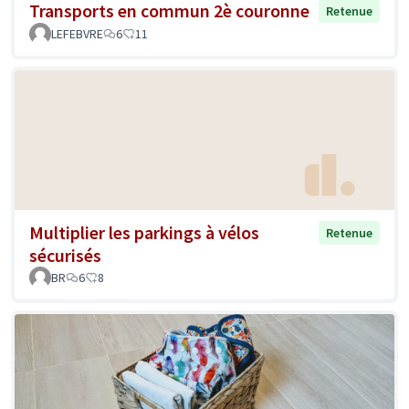
Transports en commun 2è couronne
Retenue
LEFEBVRE
6
11
Multiplier les parkings à vélos
Retenue
sécurisés
BR
6
8