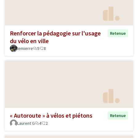
Renforcer la pédagogie sur l'usage
Retenue
du vélo en ville
lemierre
5
8
« Autoroute » à vélos et piétons
Retenue
Laurent G
4
2