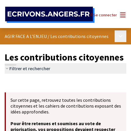
Panneau de gestion des cookies
Menu
Se connecter
Menu p
AGIR FACE A L’ENJEU
/
Les contributions citoyennes
Les contributions citoyennes
Filtrer et rechercher
Sur cette page, retrouvez toutes les contributions
citoyennes et les cahiers de contributions exposant des
idées approfondies.
Pour être retenues et soumises au vote de
priorisation, vos propositions devaient respecter