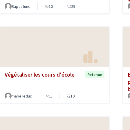
Baptistune
10
29
Végétaliser les cours d'école
Retenue
marie leduc
1
10