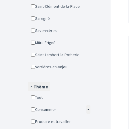
Saint-Clément-de-la-Place
Sarrigné
Savennières
Mûrs-Erigné
Saint-Lambert-la-Potherie
Verrières-en-Anjou
Thème
Tout
Consommer
Produire et travailler