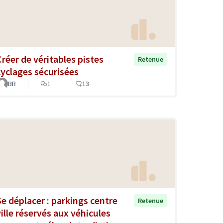
Créer de véritables pistes
Retenue
cyclages sécurisées
BR
1
13
Se déplacer : parkings centre
Retenue
ville réservés aux véhicules