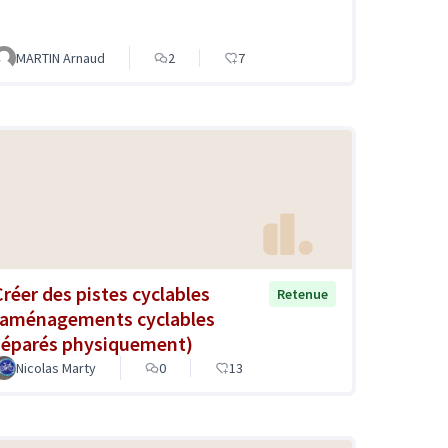
MARTIN Arnaud
2
7
Créer des pistes cyclables
Retenue
(aménagements cyclables
séparés physiquement)
Nicolas Marty
0
13