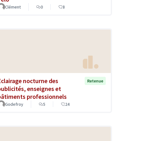
Clément
0
8
Eclairage nocturne des
Retenue
publicités, enseignes et
bâtiments professionnels
Godefroy
5
24