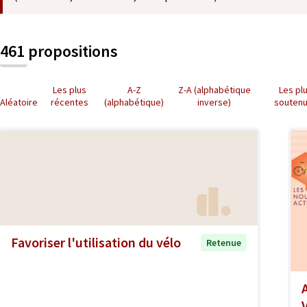
461 propositions
Les plus
A-Z
Z-A (alphabétique
Les pl
Aléatoire
récentes
(alphabétique)
inverse)
souten
Favoriser l'utilisation du vélo
Retenue