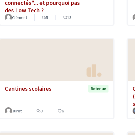
connectés"... et pourquoi pas
des Low Tech ?
Clément
5
13
Cantines scolaires
Retenue
Juret
3
6