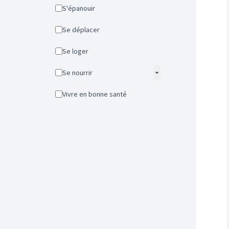
S'épanouir
Se déplacer
Se loger
Se nourrir
Vivre en bonne santé