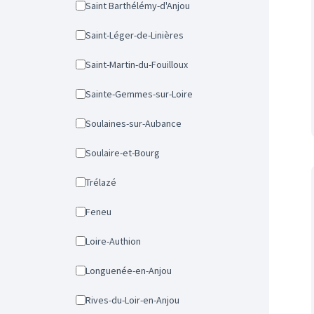
Saint Barthélémy-d'Anjou
Saint-Léger-de-Linières
Saint-Martin-du-Fouilloux
Sainte-Gemmes-sur-Loire
Soulaines-sur-Aubance
Soulaire-et-Bourg
Trélazé
Feneu
Loire-Authion
Longuenée-en-Anjou
Rives-du-Loir-en-Anjou