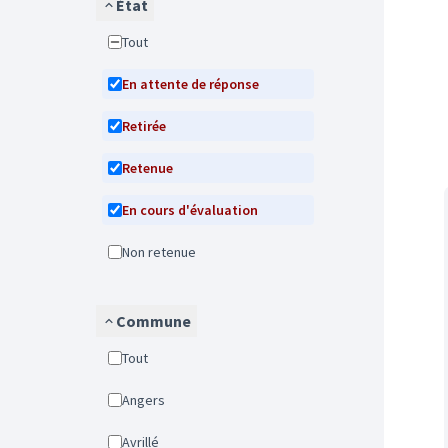
État
Tout
En attente de réponse
Retirée
Retenue
En cours d'évaluation
Non retenue
Commune
Tout
Angers
Avrillé