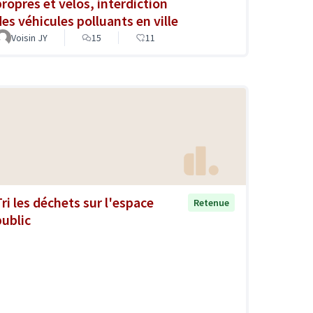
propres et vélos, interdiction
des véhicules polluants en ville
Voisin JY
15
11
Tri les déchets sur l'espace
Retenue
public