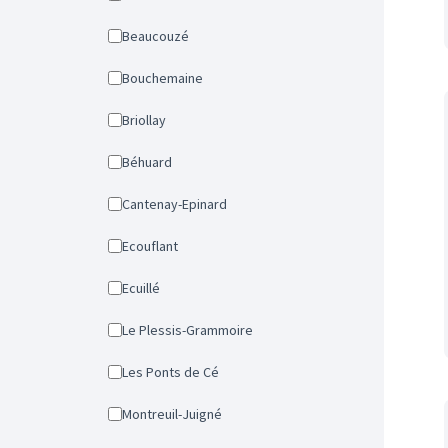
Beaucouzé
Bouchemaine
Briollay
Béhuard
Cantenay-Epinard
Ecouflant
Ecuillé
Le Plessis-Grammoire
Les Ponts de Cé
Montreuil-Juigné