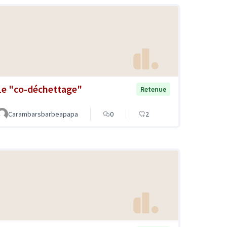
Le "co-déchettage"
Retenue
Carambarsbarbeapapa
0
2