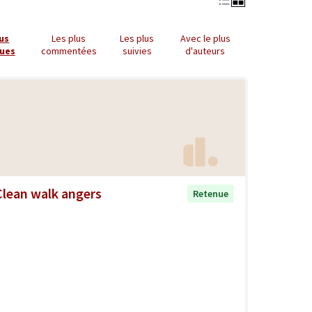
lus
Les plus
Les plus
Avec le plus
ues
commentées
suivies
d'auteurs
Clean walk angers
Retenue