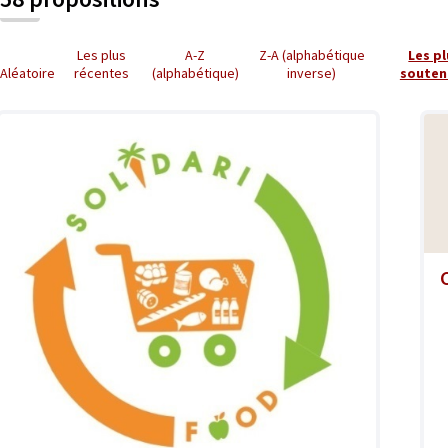
Les plus
A-Z
Z-A (alphabétique
Les p
Aléatoire
récentes
(alphabétique)
inverse)
souten