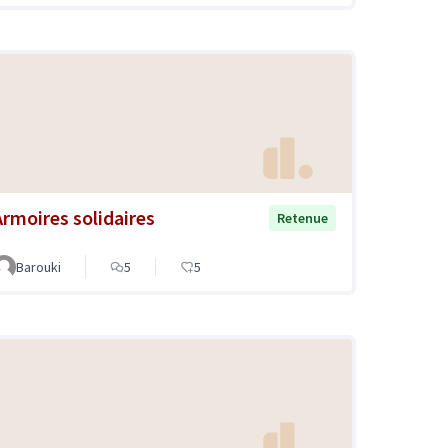
Armoires solidaires
Retenue
Barouki
5
5