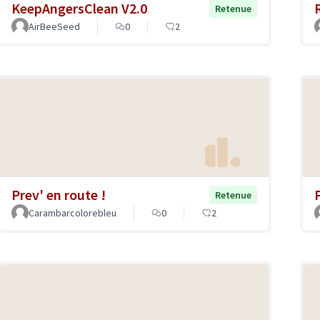
KeepAngersClean V2.0
Retenue
AirBeeSeed
0
2
Prev' en route !
Retenue
Carambarcolorebleu
0
2