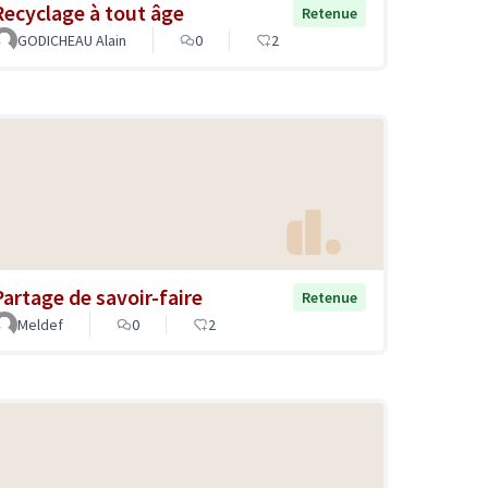
Recyclage à tout âge
Retenue
GODICHEAU Alain
0
2
Partage de savoir-faire
Retenue
Meldef
0
2