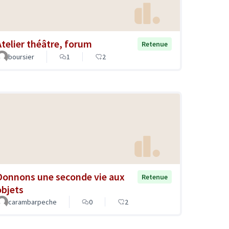
Atelier théâtre, forum
Retenue
boursier
1
2
Donnons une seconde vie aux
Retenue
objets
carambarpeche
0
2