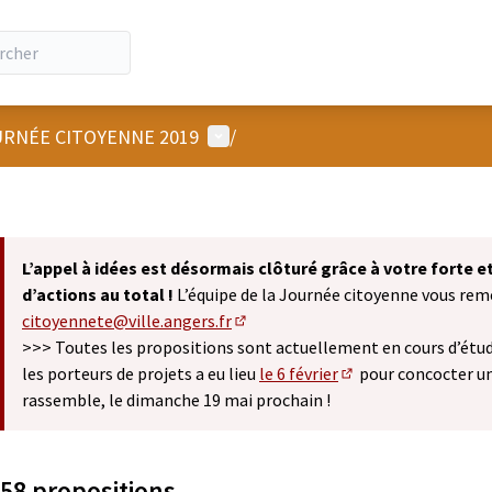
Menu utilisateur
RNÉE CITOYENNE 2019
/
L’appel à idées est désormais clôturé grâce à votre forte 
d’actions au total !
L’équipe de la Journée citoyenne vous remer
citoyennete@ville.angers.fr
(S'ouvre dans un nouvel onglet)
>>> Toutes les propositions sont actuellement en cours d’étude
les porteurs de projets a eu lieu
le 6 février
pour concocter u
(S'ouvre dans un nou
rassemble, le dimanche 19 mai prochain !
58 propositions