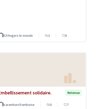
Ch'Angers le monde
3
8
Embellissement solidaire.
Retenue
carambarsframboise
0
7