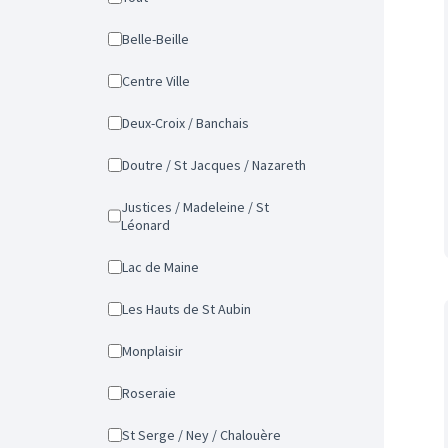
Belle-Beille
Centre Ville
Deux-Croix / Banchais
Doutre / St Jacques / Nazareth
Justices / Madeleine / St
Léonard
Lac de Maine
Les Hauts de St Aubin
Monplaisir
Roseraie
St Serge / Ney / Chalouère