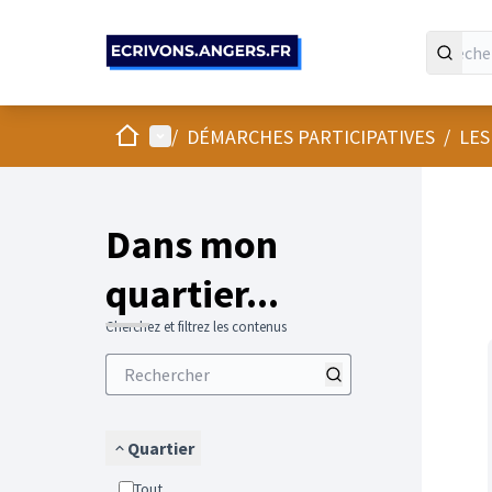
Panneau de gestion des cookies
Accueil
Menu principal
/
DÉMARCHES PARTICIPATIVES
/
LES
Passer
L'élément
+
−
Dans mon
quartier...
Cherchez et filtrez les contenus
Quartier
Tout