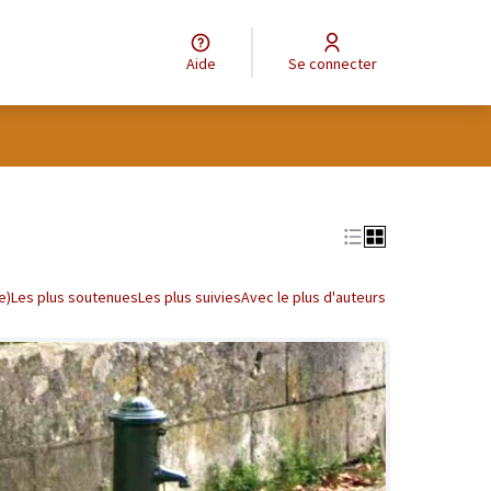
Aide
Se connecter
tilisateur
Leaflet
|
©
OpenStreetMap
contributors
e des points de carte. L'élément peut être utilisé avec un lecteur
e)
Les plus soutenues
Les plus suivies
Avec le plus d'auteurs