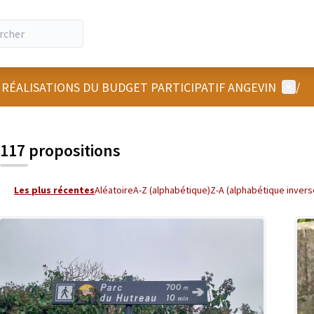
Menu u
 RÉALISATIONS DU BUDGET PARTICIPATIF ANGEVIN
/
 la carte
 suivant est une carte qui présente les éléments de cette page comm
117 propositions
Les plus récentes
Aléatoire
A-Z (alphabétique)
Z-A (alphabétique invers