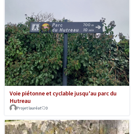
Voie piétonne et cyclable jusqu'au parc du
Hutreau
Projet lauréat
0