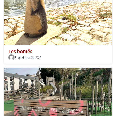
Les bornés
Projet lauréat
0