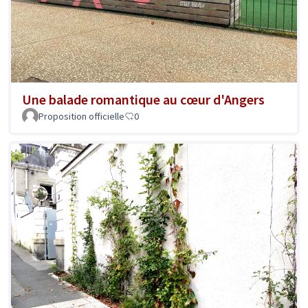
Une balade romantique au cœur d'Angers
Proposition officielle
0