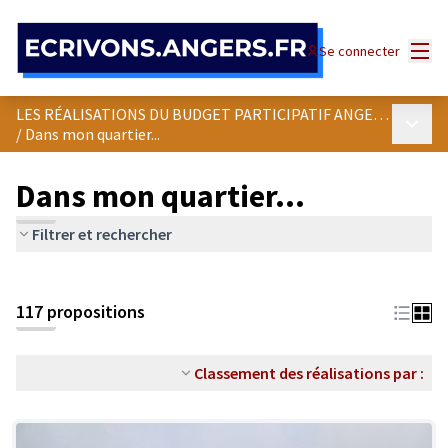
Panneau de gestion des cookies
Menu
Se connecter
LES RÉALISATIONS DU BUDGET PARTICIPATIF ANGEVIN
Menu p
/
Dans mon quartier...
Dans mon quartier...
Filtrer et rechercher
Passer la carte
Leaflet
|
©
OpenStreetMap
contributors
L'élément suivant est une carte qui présente les éléments de cet
+
117 propositions
−
Classement des réalisations par :