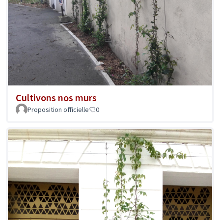
Cultivons nos murs
Proposition officielle
0