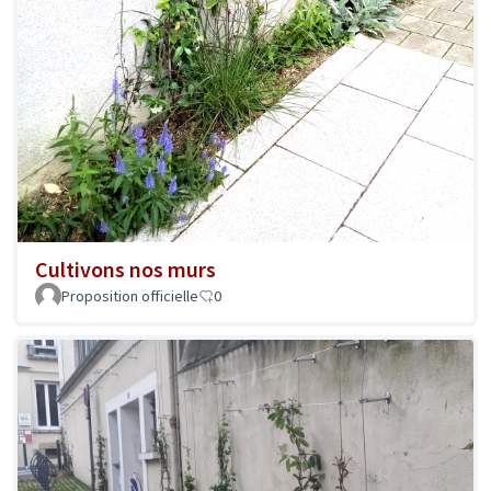
Cultivons nos murs
Proposition officielle
0