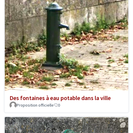
Des fontaines à eau potable dans la ville
Proposition officielle
0