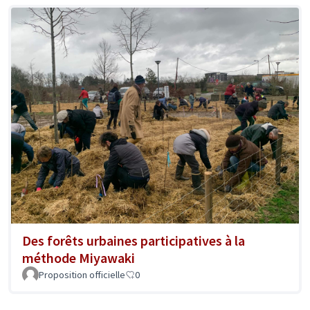
Des forêts urbaines participatives à la
méthode Miyawaki
Proposition officielle
0