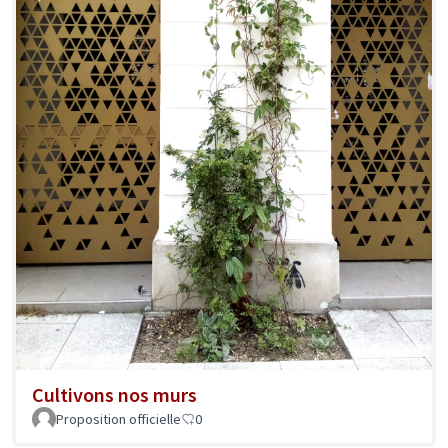
Cultivons nos murs
Proposition officielle
0