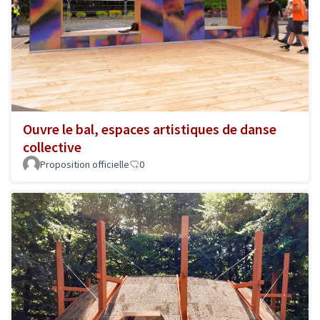
Ouvre le bal, espaces artistiques de danse
collective
Proposition officielle
0