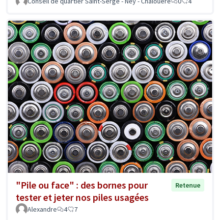
Conseil de quartier Saint-Serge - Ney - Chalouère
0
4
"Pile ou face" : des bornes pour
Retenue
tester et jeter nos piles usagées
Alexandre
4
7