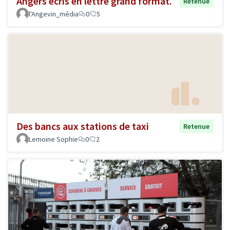
Angers écris en lettre grand format.
Retenue
l'Angevin_média
0
5
Des bancs aux stations de taxi
Retenue
Lemoine Sophie
0
2