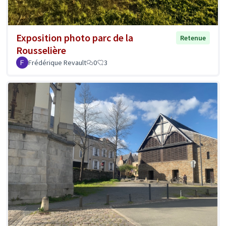
Exposition photo parc de la
Retenue
Rousselière
Frédérique Revault
0
3