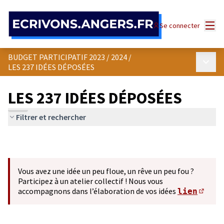
Panneau de gestion des cookies
Menu
Se connecter
BUDGET PARTICIPATIF 2023 / 2024
/
Menu p
LES 237 IDÉES DÉPOSÉES
LES 237 IDÉES DÉPOSÉES
Filtrer et rechercher
Vous avez une idée un peu floue, un rêve un peu fou ?
Participez à un atelier collectif ! Nous vous
accompagnons dans l’élaboration de vos idées
lien
(S'ou