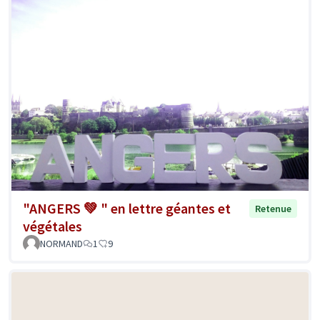
"ANGERS 💚 " en lettre géantes et
Retenue
végétales
NORMAND
1
9