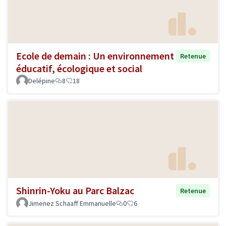
Ecole de demain : Un environnement
Retenue
éducatif, écologique et social
Delépine
8
18
Shinrin-Yoku au Parc Balzac
Retenue
Jimenez Schaaff Emmanuelle
0
6