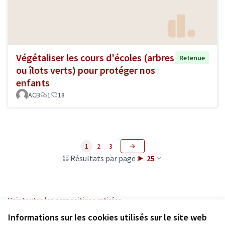
Végétaliser les cours d'écoles (arbres
Retenue
ou îlots verts) pour protéger nos
enfants
ACB
1
18
1
2
3
Résultats par page :
25
Voir toutes les propositions retirées
Informations sur les cookies utilisés sur le site web