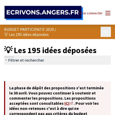
Panneau de gestion des cookies
Menu
Se connecter
BUDGET PARTICIPATIF 2020
/
Menu p
💡 Les 195 idées déposées
💡 Les 195 idées déposées
Filtrer et rechercher
La phase de dépôt des propositions s'est terminée
le 30 avril. Vous pouvez continuer à soutenir et
commenter les propositions. Les propositions
acceptées sont consultables
ICI
. Pour voir les
(S'ouvre dans un nouvel o
idées non-retenues c'est à dire qui ne
correspondent pas aux critères du budget