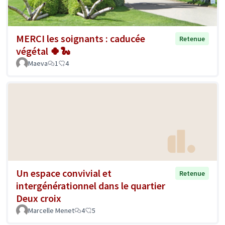
MERCI les soignants : caducée
Retenue
végétal 🍀🐍
Maeva
1
4
Un espace convivial et
Retenue
intergénérationnel dans le quartier
Deux croix
Marcelle Menet
4
5