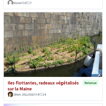
Vivion
0
7
Iles flottantes, radeaux végétalisés
Retenue
sur la Maine
Jihen JALLOULI
4
14