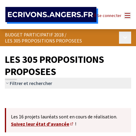
Panneau de gestion des cookies
Menu
Se connecter
BUDGET PARTICIPATIF 2018
/
Menu p
LES 305 PROPOSITIONS PROPOSEES
LES 305 PROPOSITIONS
PROPOSEES
Filtrer et rechercher
Les 16 projets lauréats sont en cours de réalisation.
Suivez leur état d'avancée
!
(S'ouvre dans un nouvel onglet)