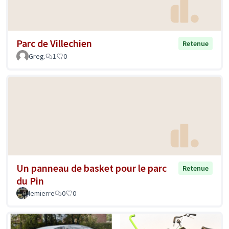
Parc de Villechien
Retenue
Greg.
1
0
Un panneau de basket pour le parc
Retenue
du Pin
lemierre
0
0