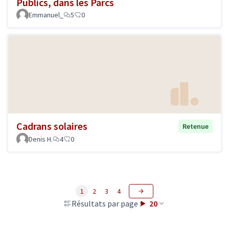
Publics, dans les Parcs
Emmanuel_
5
0
Cadrans solaires
Retenue
Denis H.
4
0
1
2
3
4
Résultats par page :
20