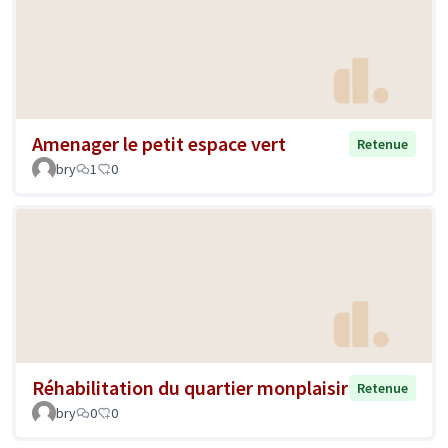
Amenager le petit espace vert
Retenue
bry
1
0
Réhabilitation du quartier monplaisir
Retenue
bry
0
0