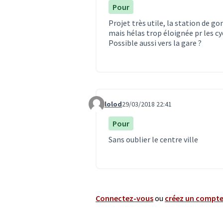
Pour
Projet très utile, la station de g
mais hélas trop éloignée pr les cyc
Possible aussi vers la gare ?
lolod
29/03/2018 22:41
Commentaire 394
Pour
Sans oublier le centre ville
Connectez-vous
ou
créez un compt