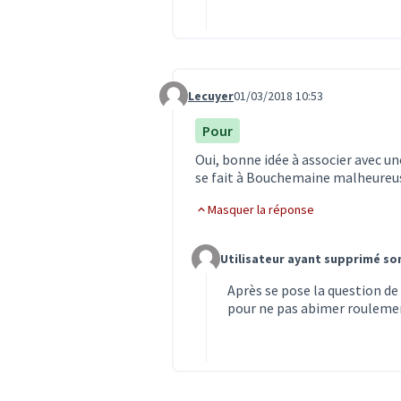
Lecuyer
01/03/2018 10:53
Commentaire 233
Pour
Oui, bonne idée à associer avec une
se fait à Bouchemaine malheureu
Masquer la réponse
Utilisateur ayant supprimé s
Commentaire 278 (réponse au co
Après se pose la question de 
pour ne pas abimer roulemen