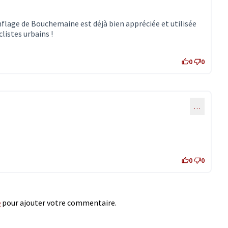
onflage de Bouchemaine est déjà bien appréciée et utilisée
listes urbains !
0
0
…
0
0
e
pour ajouter votre commentaire.