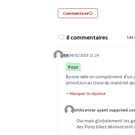
Commentaire
8 commentaires
Les
BR
04/02/2018 21:24
Commentaire 209
Pour
Bonne idée en complément d'un aut
attention au choix du matériel qui
Masquer la réponse
Utilisateur ayant supprimé s
Commentaire 277 (réponse au co
Oui mais globalement les gen
des Pony bikes démontrent q