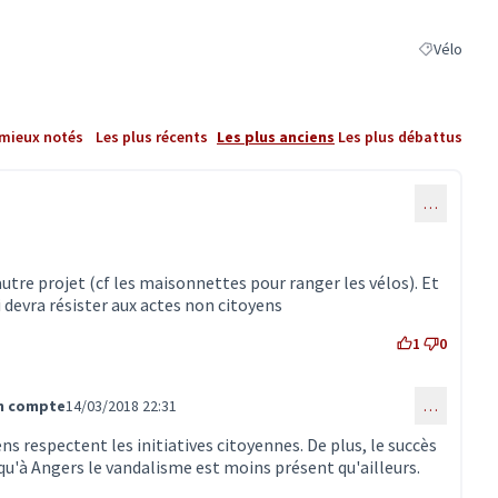
Vélo
Filtrer les r
 mieux notés
Les plus récents
Les plus anciens
Les plus débattus
…
re projet (cf les maisonnettes pour ranger les vélos). Et
 devra résister aux actes non citoyens
1
0
on compte
14/03/2018 22:31
…
mmentaire 209)
s respectent les initiatives citoyennes. De plus, le succès
u'à Angers le vandalisme est moins présent qu'ailleurs.