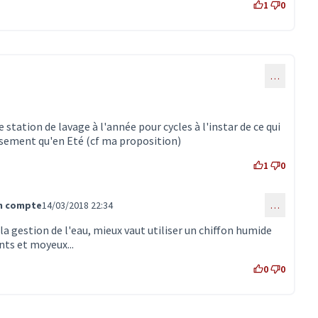
1
0
…
 station de lavage à l'année pour cycles à l'instar de ce qui
sement qu'en Eté (cf ma proposition)
1
0
on compte
14/03/2018 22:34
…
mmentaire 233)
la gestion de l'eau, mieux vaut utiliser un chiffon humide
ts et moyeux...
0
0