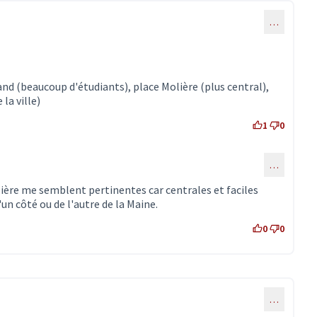
…
and (beaucoup d'étudiants), place Molière (plus central),
la ville)
1
0
…
mmentaire 307)
ière me semblent pertinentes car centrales et faciles
un côté ou de l'autre de la Maine.
0
0
…