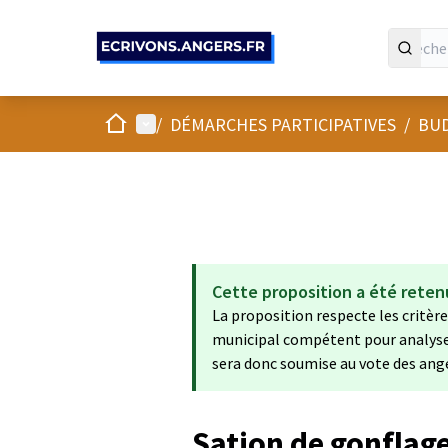
Panneau de gestion des cookies
Accueil
Menu principal
/
DÉMARCHES PARTICIPATIVES
/
BUD
Cette proposition a été reten
La proposition respecte les critères
municipal compétent pour analyser s
sera donc soumise au vote des ang
Sation de gonflage