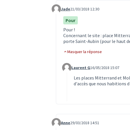
Jade
21/03/2018 12:30
Commentaire 307
Pour
Pour !
Concernant le site : place Mitterr
porte Saint-Aubin (pour le haut de 
Masquer la réponse
Laurent G
16/05/2018 15:07
Commentaire 697 (réponse au co
Les places Mitterrand et Mol
d'accès que nous habitions d'
Anne
29/03/2018 14:51
Commentaire 379