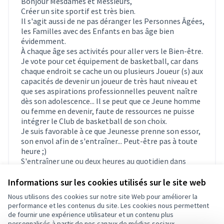
Bonjour Mesdames et Messieurs,
Créer un site sportif est très bien.
Il s'agit aussi de ne pas déranger les Personnes Âgées,
les Familles avec des Enfants en bas âge bien
évidemment.
À chaque âge ses activités pour aller vers le Bien-être.
Je vote pour cet équipement de basketball, car dans
chaque endroit se cache un ou plusieurs Joueur (s) aux
capacités de devenir un joueur de très haut niveau et
que ses aspirations professionnelles peuvent naître
dès son adolescence... Il se peut que ce Jeune homme
ou femme en devenir, faute de ressources ne puisse
intégrer le Club de basketball de son choix.
Je suis favorable à ce que Jeunesse prenne son essor,
son envol afin de s'entraîner... Peut-être pas à toute
heure ;)
S'entraîner une ou deux heures au quotidien dans
l'optique non de se défouler mais en s'améliorant est
visible de tous !
Informations sur les cookies utilisés sur le site web
Oui l'euphorie, l'exaltation de marquer un panier peut
Nous utilisons des cookies sur notre site Web pour améliorer la
être dérangeant pour celles et ceux que le silence
performance et les contenus du site. Les cookies nous permettent
rassure...
de fournir une expérience utilisateur et un contenu plus
Des règles de vie sont à prévoir.
personnalisés à partir de nos canaux de médias sociaux.