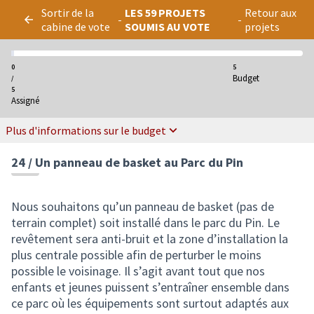
Panneau de gestion des cookies
Sortir de la
LES 59 PROJETS
Retour aux
-
-
cabine de vote
SOUMIS AU VOTE
projets
0
5
Budget
/
5
Assigné
Plus d'informations sur le budget
24 / Un panneau de basket au Parc du Pin
Nous souhaitons qu’un panneau de basket (pas de
terrain complet) soit installé dans le parc du Pin. Le
revêtement sera anti-bruit et la zone d’installation la
plus centrale possible afin de perturber le moins
possible le voisinage. Il s’agit avant tout que nos
enfants et jeunes puissent s’entraîner ensemble dans
ce parc où les équipements sont surtout adaptés aux