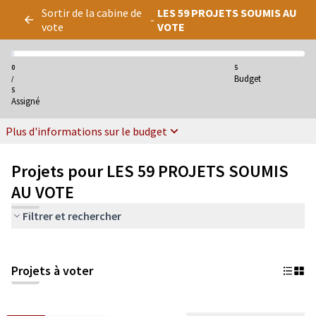
Panneau de gestion des cookies
Sortir de la cabine de
LES 59 PROJETS SOUMIS AU
-
vote
VOTE
0
5
Budget
/
5
Assigné
Plus d'informations sur le budget
Projets pour LES 59 PROJETS SOUMIS
AU VOTE
Filtrer et rechercher
Projets à voter