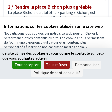
2 / Rendre la place Bichon plus agréable
La place Bichon, ou plutôt le « parking » Bichon, est
assez austère pour les habitants du quartier. Il manque...
Confort & Embellissement de la ville
Informations sur les cookies utilisés sur le site web
10 000 €
Nous utilisons des cookies sur notre site Web pour améliorer la
performance et les contenus du site. Les cookies nous permettent
de fournir une expérience utilisateur et un contenu plus
personnalisés à partir de nos canaux de médias sociaux.
Ce site utilise des cookies et vous donne le contrôle sur ceux
Tout accepter
1
2
3
…
6
que vous souhaitez activer
Accepter seulement les cookies essentiels
Résultats par page :
25
Tout accepter
Tout refuser
Personnaliser
Paramètres
Politique de confidentialité