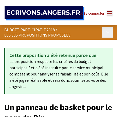
Panneau de gestion des cookies
Menu
Se connecter
BUDGET PARTICIPATIF 2018
/
Menu p
LES 305 PROPOSITIONS PROPOSEES
Cette proposition a été retenue parce que :
La proposition respecte les critères du budget
participatif et a été instruite par le service municipal
compétent pour analyser sa faisabilité et son coût. Elle
a été jugée réalisable et sera donc soumise au vote des
angevins.
Un panneau de basket pour le