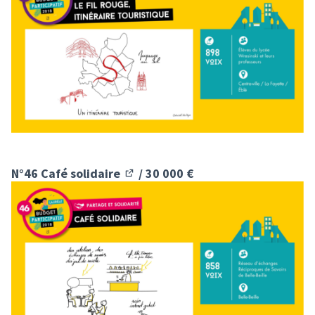
N°46 Café solidaire
/ 30 000 €
(S'ouvre dans un nouvel onglet)