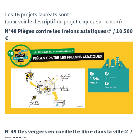
Les 16 projets lauréats sont :
(pour voir le descriptif du projet cliquez sur le nom)
N°48 Pièges contre les frelons asiatiques
/ 10 500
(S'ouvre dans
€
N°49 Des vergers en cueillette libre dans la ville
/
(S'ouv