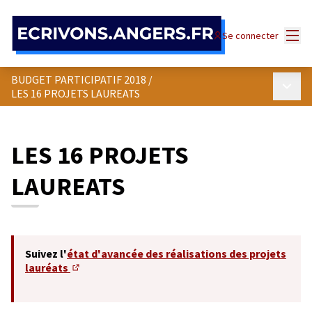
Panneau de gestion des cookies
Menu
Se connecter
BUDGET PARTICIPATIF 2018
/
Menu p
LES 16 PROJETS LAUREATS
LES 16 PROJETS
LAUREATS
Suivez l'
état d'avancée des réalisations des projets
lauréats
(S'ouvre dans un nouvel onglet)