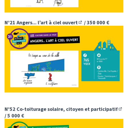
N°21 Angers... l’art à ciel ouvert
/ 350 000 €
(S'ouvre dans un nouvel
N°52 Co-toiturage solaire, citoyen et participatif
(S'o
/ 5 000 €