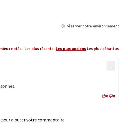
Préserver notre environnement
Filtrer les résultats de la catégorie : 
 mieux notés
Les plus récents
Les plus anciens
Les plus débattus
…
rsonnes.
0
0
e
pour ajouter votre commentaire.