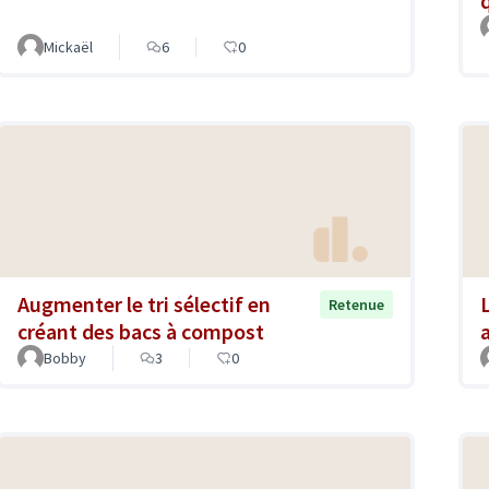
Mickaël
6
0
Augmenter le tri sélectif en
Retenue
créant des bacs à compost
Bobby
3
0