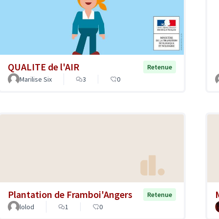
QUALITE de l'AIR
Retenue
Marilise Six
3
0
Plantation de Framboi'Angers
Retenue
lolod
1
0