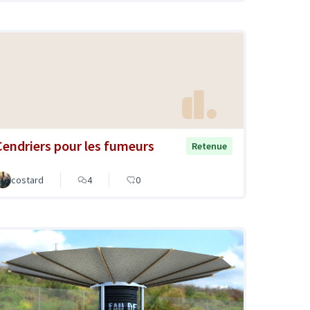
Cendriers pour les fumeurs
Retenue
costard
4
0