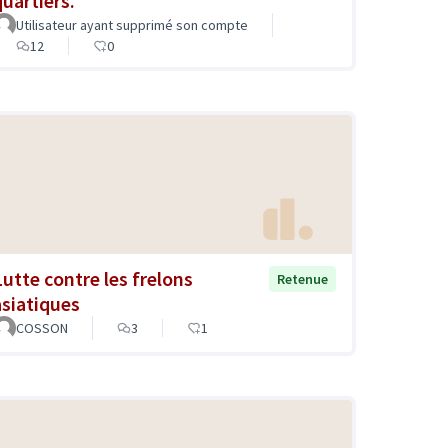
quartiers.
Utilisateur ayant supprimé son compte
12
0
Lutte contre les frelons
Retenue
asiatiques
COSSON
3
1