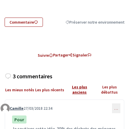
Commentaire
Préserver notre environnement
Filtrer les résultats de la catégorie
Partager
Signaler
Suivre
3 commentaires
Les plus
Les plus
Les mieux notés
Les plus récents
anciens
débattus
Camille
27/03/2018 22:34
…
Commentaire 350
Pour
Je soutiens cette idée. 30% des déchets des ménages