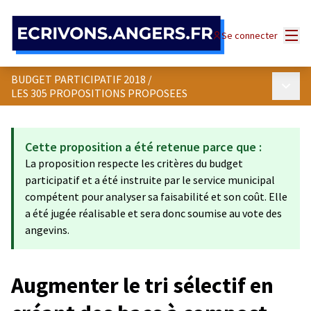
Panneau de gestion des cookies
Menu
Se connecter
BUDGET PARTICIPATIF 2018
/
Menu p
LES 305 PROPOSITIONS PROPOSEES
Cette proposition a été retenue parce que :
La proposition respecte les critères du budget
participatif et a été instruite par le service municipal
compétent pour analyser sa faisabilité et son coût. Elle
a été jugée réalisable et sera donc soumise au vote des
angevins.
Augmenter le tri sélectif en