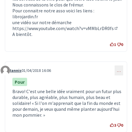
Nous connaissons le clos de frémur.
Pour connaitre notre asso voici les liens :
librojardin.fr
une vidéo sur notre démarche
https://www.youtube.com/watch?v=vMMbLrDR0fs
(Lien ex
A bientôt.
1
0
Iannis
01/04/2018 16:06
…
Commentaire 402
Pour
Bravo! C'est une belle idée vraiment pour un futur plus
durable, plus agréable, plus humain, plus beau et
solidaire! « Si l'on m'apprenait que la fin du monde est
pour demain, je veux quand même planter aujourd’hui
mon pommier. »
3
0