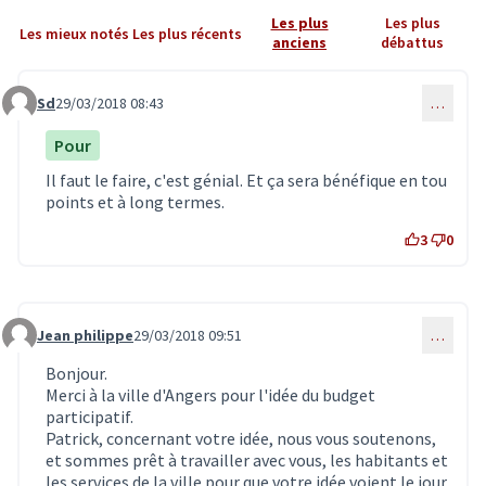
Les plus
Les plus
Les mieux notés
Les plus récents
anciens
débattus
Sd
29/03/2018 08:43
…
Commentaire 369
Pour
Il faut le faire, c'est génial. Et ça sera bénéfique en tou
points et à long termes.
3
0
Jean philippe
29/03/2018 09:51
…
Commentaire 374
Bonjour.
Merci à la ville d'Angers pour l'idée du budget
participatif.
Patrick, concernant votre idée, nous vous soutenons,
et sommes prêt à travailler avec vous, les habitants et
les services de la ville pour que votre idée voient le jour.