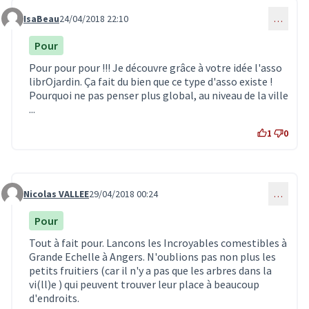
IsaBeau
24/04/2018 22:10
…
Commentaire 657
Pour
Pour pour pour !!! Je découvre grâce à votre idée l'asso
librOjardin. Ça fait du bien que ce type d'asso existe !
Pourquoi ne pas penser plus global, au niveau de la ville
...
1
0
Nicolas VALLEE
29/04/2018 00:24
…
Commentaire 681
Pour
Tout à fait pour. Lancons les Incroyables comestibles à
Grande Echelle à Angers. N'oublions pas non plus les
petits fruitiers (car il n'y a pas que les arbres dans la
vi(ll)e ) qui peuvent trouver leur place à beaucoup
d'endroits.