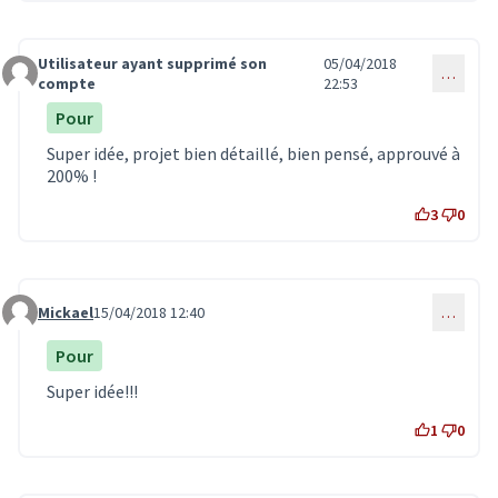
Utilisateur ayant supprimé son
05/04/2018
…
Commentaire 468
compte
22:53
Pour
Super idée, projet bien détaillé, bien pensé, approuvé à
200% !
3
0
Mickael
15/04/2018 12:40
…
Commentaire 600
Pour
Super idée!!!
1
0