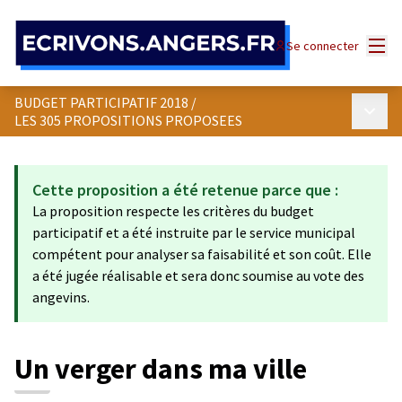
Panneau de gestion des cookies
Menu
Se connecter
BUDGET PARTICIPATIF 2018
/
Menu p
LES 305 PROPOSITIONS PROPOSEES
Cette proposition a été retenue parce que :
La proposition respecte les critères du budget
participatif et a été instruite par le service municipal
compétent pour analyser sa faisabilité et son coût. Elle
a été jugée réalisable et sera donc soumise au vote des
angevins.
Un verger dans ma ville