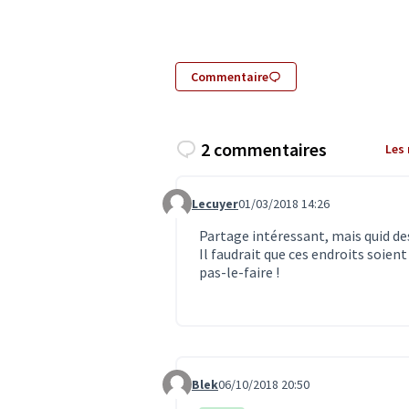
Commentaire
2 commentaires
Les
Lecuyer
01/03/2018 14:26
Commentaire 241
Partage intéressant, mais quid de
Il faudrait que ces endroits soien
pas-le-faire !
Blek
06/10/2018 20:50
Commentaire 885