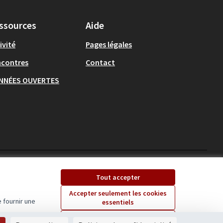
ssources
Aide
ivité
Pages légales
ncontres
Contact
NNÉES OUVERTES
Ecrivons Angers sur X
Ecrivons Angers sur
Tout accepter
(Lien externe)
(Lien externe)
Accepter seulement les cookies
 fournir une
essentiels
Licence Creative Comm
(Lien externe)
Paramètres