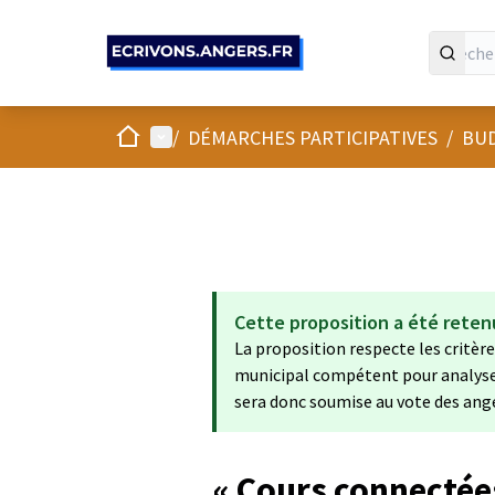
Panneau de gestion des cookies
Accueil
Menu principal
/
DÉMARCHES PARTICIPATIVES
/
BUD
Cette proposition a été reten
La proposition respecte les critères
municipal compétent pour analyser s
sera donc soumise au vote des ang
« Cours connectées