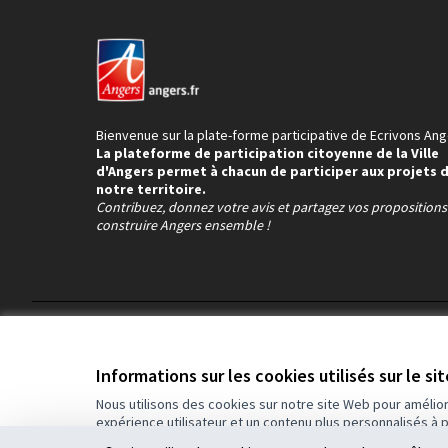
Bienvenue sur la plate-forme participative de Ecrivons Ang
La plateforme de participation citoyenne de la Ville
d'Angers permet à chacun de participer aux projets 
notre territoire.
Contribuez, donnez votre avis et partagez vos proposition
construire Angers ensemble !
Conditions d'utilisation
Paramètres des cookies
Informations sur les cookies utilisés sur le si
Nous utilisons des cookies sur notre site Web pour amélio
expérience utilisateur et un contenu plus personnalisés à 
(Lien externe)