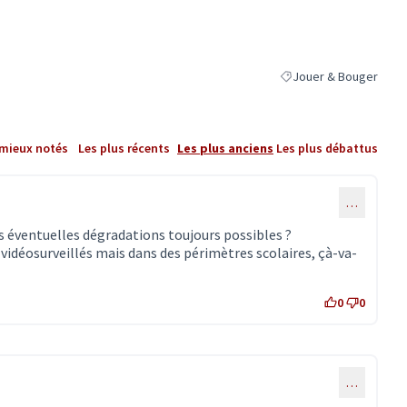
Jouer & Bouger
Filtrer les résultats de
 mieux notés
Les plus récents
Les plus anciens
Les plus débattus
…
s éventuelles dégradations toujours possibles ?
t vidéosurveillés mais dans des périmètres scolaires, çà-va-
0
0
…