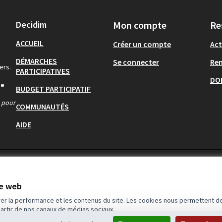
Decidim
Mon compte
Re
ACCUEIL
Créer un compte
Act
DÉMARCHES
Se connecter
Re
ers.
PARTICIPATIVES
DO
de
BUDGET PARTICIPATIF
s pour
COMMUNAUTÉS
AIDE
te web
rer la performance et les contenus du site. Les cookies nous permettent de
partir de nos canaux de médias sociaux.