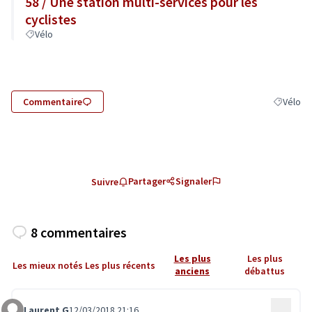
58 / Une station multi-services pour les
cyclistes
Vélo
Commentaire
Vélo
Filtrer le
Partager
Signaler
Suivre
8 commentaires
Les plus
Les plus
Les mieux notés
Les plus récents
anciens
débattus
Laurent G
12/03/2018 21:16
…