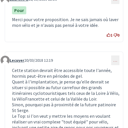
Commentaire 268
Pour
Merci pour votre proposition. Je ne sais jamais où laver
mon vélo et je n'avais pas pensé à votre idée.
1
0
Lecuyer
20/03/2018 12:19
…
Commentaire 291
Cette station devrait être accessible toute l'année,
hormis peut-être en périodes de gel.
Quant à l'implantation, je pense qu'elle devrait se
situer si possible au futur carrefour des grands
itinéraires cyclotouristiques tels ceux de la Loire à Vélo,
la VéloFrancette et celui de la Vallée du Loir.
Sinon, pourquoi pas à proximité de la future patinoire
St Serge.
Le Top: si l'on veut y mettre les moyens en voulant
réaliser un vrai complexe "tout équipé" pour vélo,
incluant une petite aire de repos pour nos voyageurs et