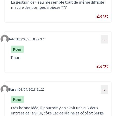
La gestion de l'eau me semble tout de même difficile :
mettre des pompes à pièces ???
0
0
lolod
29/03/2018 22:37
…
Commentaire 393
Pour
Pour!
0
0
Sarah
09/04/2018 21:25
…
Commentaire 511
Pour
très bonne idée, il pourrait y en avoir une aux deux
entrées de la ville, côté Lac de Maine et côté St Serge