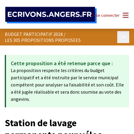
Panneau de gestion des cookies
Menu
Se connecter
BUDGET PARTICIPATIF 2018
/
Menu p
LES 305 PROPOSITIONS PROPOSEES
Cette proposition a été retenue parce que :
La proposition respecte les critères du budget
participatif et a été instruite par le service municipal
compétent pour analyser sa faisabilité et son coût. Elle
a été jugée réalisable et sera donc soumise au vote des
angevins.
Station de lavage