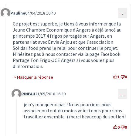
Pauline
04/04/2018 10:40
…
Commentaire 436
Ce projet est superbe, je tiens à vous informer que la
Jeune Chambre Economique d'Angers à déjà lancé au
printemps 2017 4 frigos partagés sur Angers, en
partenariat avec Envie Anjou et que l'association
Solidarifood prend le relai pour continuer le projet.
N'hésitez pas à nous contacter via la page Facebook
Partage Ton Frigo-JCE Angers si vous voulez plus
d'information.
1
0
Masquer la réponse
RINEAU
21/05/2018 16:39
…
Commentaire 700 (réponse au commentaire 436)
je n'y manquerai pas ! Nous pourrions nous
associer ou tout du moins voir si nous pourrions
travailler ensemble :) merci beaucoup du soutien !
0
0