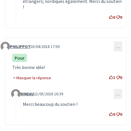
étrangers; nordiques également. Merci du soutien
!
0
0
PHILIPPOT
03/04/2018 17:50
…
Commentaire 428
Pour
Très bonne idée!
1
0
Masquer la réponse
RINEAU
21/05/2018 16:39
…
Commentaire 701 (réponse au commentaire 428)
Merci beaucoup du soutien !
0
0