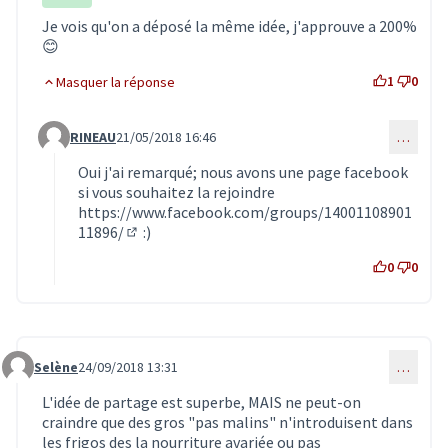
Je vois qu'on a déposé la même idée, j'approuve a 200%
😊
1
0
Masquer la réponse
RINEAU
21/05/2018 16:46
…
Commentaire 704 (réponse au commentaire 695)
Oui j'ai remarqué; nous avons une page facebook
si vous souhaitez la rejoindre
https://www.facebook.com/groups/14001108901
11896/
:)
(Lien externe)
0
0
Selène
24/09/2018 13:31
…
Commentaire 827
L'idée de partage est superbe, MAIS ne peut-on
craindre que des gros "pas malins" n'introduisent dans
les frigos des la nourriture avariée ou pas