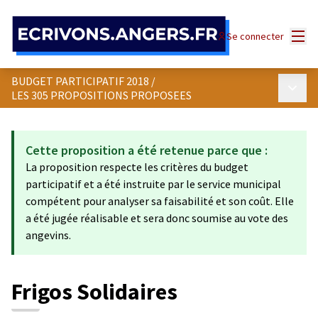
Panneau de gestion des cookies
Menu
Se connecter
BUDGET PARTICIPATIF 2018
/
Menu p
LES 305 PROPOSITIONS PROPOSEES
Cette proposition a été retenue parce que :
La proposition respecte les critères du budget
participatif et a été instruite par le service municipal
compétent pour analyser sa faisabilité et son coût. Elle
a été jugée réalisable et sera donc soumise au vote des
angevins.
Frigos Solidaires