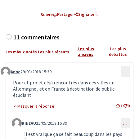
Partager
Signaler
Suivre
11 commentaires
Les plus
Les plus
Les mieux notés
Les plus récents
anciens
débattus
Anne
29/03/2018 15:39
…
Commentaire 385
Pour et projet déjà rencontrés dans des villes en
Allemagne , et en France à destination de public
étudiant !
1
0
Masquer la réponse
RINEAU
21/05/2018 16:39
…
Commentaire 702 (réponse au commentaire 385)
Il est vrai que ça se fait beaucoup dans les pays