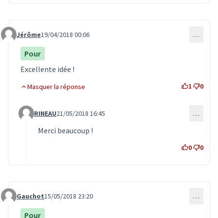
Jérôme
19/04/2018 00:06
…
Commentaire 645
Pour
Excellente idée !
1
0
Masquer la réponse
RINEAU
21/05/2018 16:45
…
Commentaire 703 (réponse au commentaire 645)
Merci beaucoup !
0
0
Gauchot
15/05/2018 23:20
…
Commentaire 695
Pour