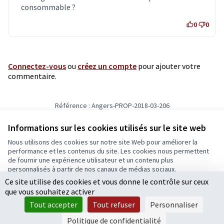
consommable ?
0
0
Connectez-vous
ou
créez un compte
pour ajouter votre
commentaire.
Référence : Angers-PROP-2018-03-206
Vérifiez l'empreinte numérique
Informations sur les cookies utilisés sur le site web
Nous utilisons des cookies sur notre site Web pour améliorer la
Conditions d'utilisation
performance et les contenus du site. Les cookies nous permettent
Paramètres des cookies
de fournir une expérience utilisateur et un contenu plus
Ecrivons Angers sur X
Ecrivons Angers sur Facebook
personnalisés à partir de nos canaux de médias sociaux.
(Lien externe)
(Lien externe)
Ce site utilise des cookies et vous donne le contrôle sur ceux
Tout accepter
que vous souhaitez activer
Accepter seulement les cookies essentiels
Tout accepter
Tout refuser
Personnaliser
Licence Cre
(Lien extern
Paramètres
(Lien externe)
Site réalisé grâce au
logiciel libre Decidim
.
Politique de confidentialité