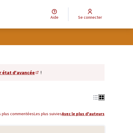
Aide
Se connecter
r état d'avancée
!
(S'ouvre dans un nouvel onglet)
s plus commentées
Les plus suivies
Avec le plus d'auteurs