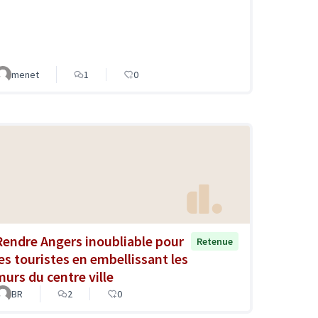
menet
1
0
Rendre Angers inoubliable pour
Retenue
les touristes en embellissant les
murs du centre ville
BR
2
0