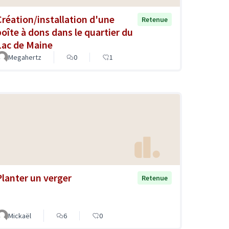
Création/installation d'une
Retenue
boîte à dons dans le quartier du
Lac de Maine
Megahertz
0
1
Planter un verger
Retenue
Mickaël
6
0