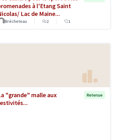
promenades à l'Etang Saint
Nicolas/ Lac de Maine...
Brécheteau
2
1
La "grande" malle aux
Retenue
estivités...