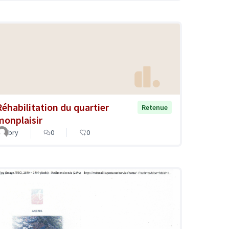
Réhabilitation du quartier
Retenue
monplaisir
bry
0
0