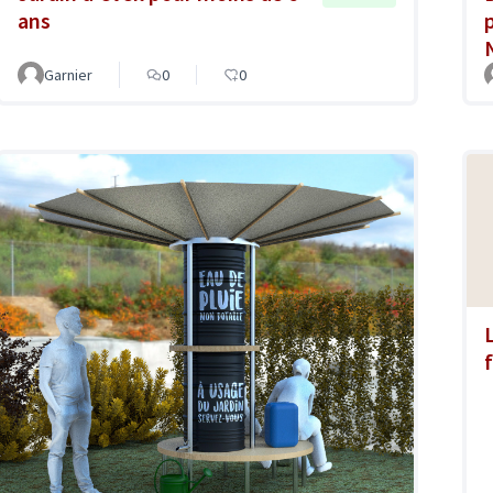
ans
Garnier
0
0
f