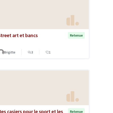
Street art et bancs
Retenue
Brigitte
3
1
Des casiers pour le sport et les
Retenue