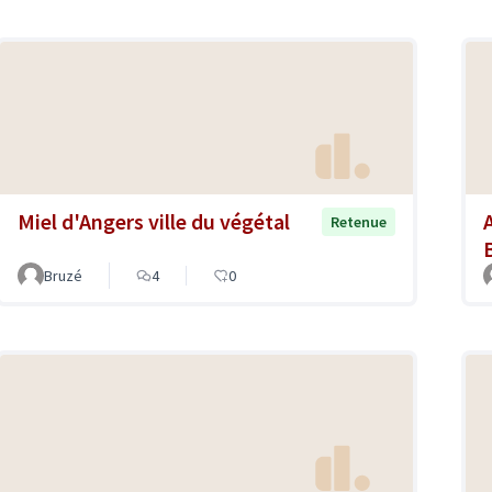
Miel d'Angers ville du végétal
A
Retenue
Bruzé
4
0