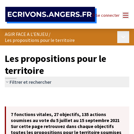
Panneau de gestion des cookies
Menu
Se connecter
AGIR FACE A L’ENJEU
/
Menu p
Les propositions pour le territoire
Les propositions pour le
territoire
Filtrer et rechercher
7 fonctions vitales, 27 objectifs, 135 actions
soumises au vote du 5 juillet au 15 septembre 2021
Sur cette page retrouvez dans chaque objectifs
toutes les propositions pour le territoire soumises