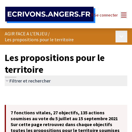
Panneau de gestion des cookies
Menu
Se connecter
AGIR FACE A L’ENJEU
/
Menu p
Les propositions pour le territoire
Les propositions pour le
territoire
Filtrer et rechercher
7 fonctions vitales, 27 objectifs, 135 actions
soumises au vote du 5 juillet au 15 septembre 2021
Sur cette page retrouvez dans chaque objectifs
toutes les propositions pour le territoire soumises